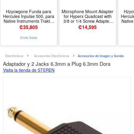
Hzycwgone Funda para
Microphone Mount Adapter
Hzyc
Hercules Inpulse 500, para
for Hyperx Quadcast with
Hercul
Native Instruments Traktor
3/8 or 1/4 Screw Adapter,
Native
Kontrol S4 Mk3, para
Works with HyperX
Kon
₡
35,805
₡
14,595
Pioneer DJ DDJ-SR2/SR,
QuadCast Microphone
Pione
controlador de DJ, funda de
Stand Boom Arm Durable
control
Envio Gratis
transporte de viaje, mochila
Replacement Accessory for
transpo
para auriculares,
Mic (Black)
p
Electrónicos
Accesorios Electrónicos
Accesorios de Imagen y Sonido
Adaptador y 2 Jacks 6.3mm a Plug 6.3mm Dora
Visita la tienda de STEREN