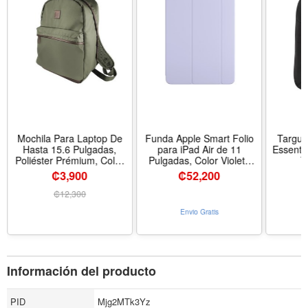
Mochila Para Laptop De
Funda Apple Smart Folio
Targus 
Hasta 15.6 Pulgadas,
para iPad Air de 11
Essenti
Poliéster Prémium, Color
Pulgadas, Color Violeta
T
Verde, Berna Klip Xtreme
Claro
₡3,900
₡
52,200
₡
12,300
Envio Gratis
Información del producto
PID
Mjg2MTk3Yz