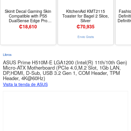
Skinit Decal Gaming Skin
KitchenAid KMT2115
Fashio
Compatible with PS5
Toaster for Bagel 2 Slice,
Defini
DualSense Edge Pro
Silver
Definit
Controller - Officially
- F
₡
18,610
₡
70,935
Licensed NFL Cincinnati
Bengals Black White Design
Envio Gratis
- Color Black - NFLBWHX7
Libros
ASUS Prime H510M-E LGA1200 (Intel(R) 11th/10th Gen)
Micro-ATX Motherboard (PCIe 4.0,M.2 Slot, 1Gb LAN,
DP,HDMI, D-Sub, USB 3.2 Gen 1, COM Header, TPM
Header, 4K@60Hz)
Visita la tienda de ASUS