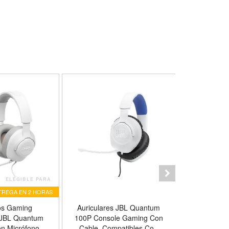
ELEGIBLE PARA
TREGA EN 2 HORAS
E
os Gaming
Auriculares JBL Quantum
Audifonos
 JBL Quantum
100P Console Gaming Con
Vibe 100 
n Micrófono,
Cable, Compatibles Con