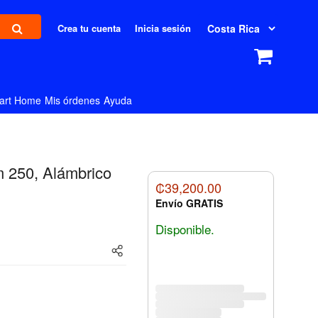
Crea tu cuenta
Inicia sesión
art Home
Mis órdenes
Ayuda
 250, Alámbrico
₡39,200.00
Envío GRATIS
Disponible.