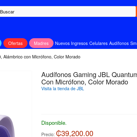
Ofertas
Madres
Nuevos Ingresos
Celulares
Audífonos
Sm
 Alámbrico con Micrófono, Color Morado
Audífonos Gaming JBL Quantum
Con Micrófono, Color Morado
Visita la tienda de JBL
Disponible.
₡39,200.00
Precio: