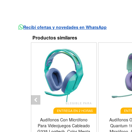
Recibí ofertas y novedades en WhatsApp
Productos similares
ELEGIBLE PARA
ELEGIBLE PARA
GA EN 2 HORAS
ENTREGA EN 2 HORAS
ENTR
mbricos Con
Audífonos Con Micrófono
Audífonos 
Niños Xtexh,
Para Videojuegos Cableado
Quantum 1
lor Azul
G335 Logitech, Color Menta
Micrófono, 