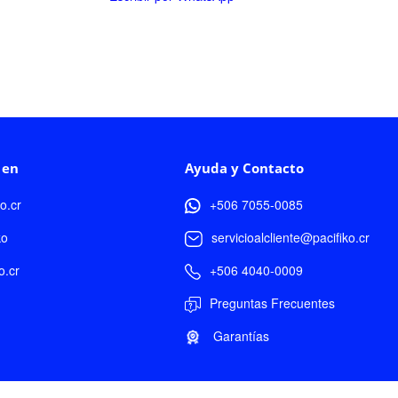
 en
Ayuda y Contacto
ko.cr
+506 7055-0085
ko
servicioalcliente@pacifiko.cr
o.cr
+506 4040-0009
Preguntas Frecuentes
Garantías