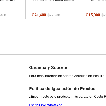
 Cyan
Color Negro y Verde
Color
₡41,400
₡15,900
,400
₡
72,700
₡
2
Garantía y Soporte
Para más información sobre Garantías en Pacifiko v
Política de Igualación de Precios
¿Encontraste este producto más barato en Costa Ri
Escribir por WhatsApp