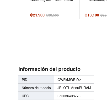
Color
₡21,900
₡13,100
0
₡
38,500
₡
22
Información del producto
PID
OWFkMWE1Yz
Número de modelo
JBLQTUM250PURAM
UPC
050036408776