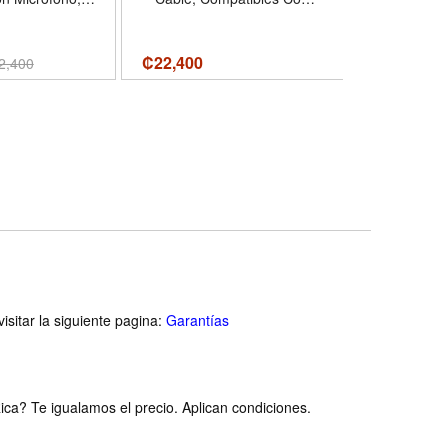
 Blanco
PS5 y Xbox, Color Blanco
Con Azul
₡
22,400
₡51,800
2,400
₡
isitar la siguiente pagina:
Garantías
ca? Te igualamos el precio. Aplican condiciones.