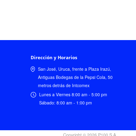
Dirección y Horarios
San José, Uruca, frente a Plaza Irazú,
Antiguas Bodegas de la Pepsi Cola, 50
metros detrás de Intcomex
Lunes a Viernes 8:00 am - 5:00 pm
Sábado: 8:00 am - 1:00 pm
Copyright © 2026 P100 S.A.