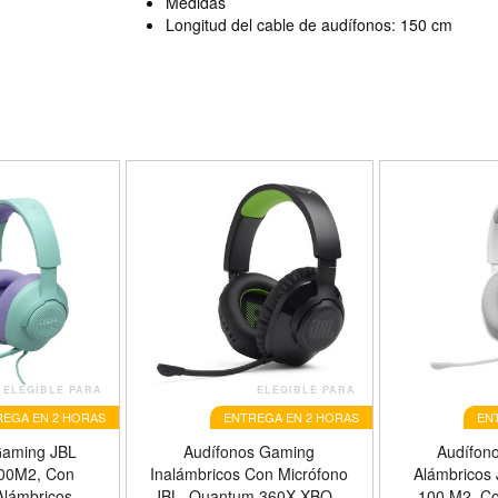
Medidas
Longitud del cable de audífonos: 150 cm
ELEGIBLE PARA
ELEGIBLE PARA
EGA EN 2 HORAS
ENTREGA EN 2 HORAS
EN
Gaming JBL
Audífonos Gaming
Audífon
00M2, Con
Inalámbricos Con Micrófono
Alámbricos
Alámbricos,
JBL, Quantum 360X XBOX,
100 M2, Co