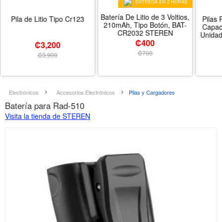
ENTREGA EN 2 HORAS
Batería De Litio de 3 Voltios,
Pila de Litio Tipo Cr123
Pilas 
210mAh, Tipo Botón, BAT-
Capac
CR2032 STEREN
Unidad
₡400
₡3,200
₡
700
₡
3,900
Electrónicos
Accesorios Electrónicos
Pilas y Cargadores
Batería para Rad-510
Visita la tienda de STEREN