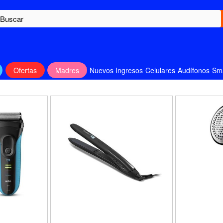
Ofertas
Madres
Nuevos Ingresos
Celulares
Audífonos
Sm