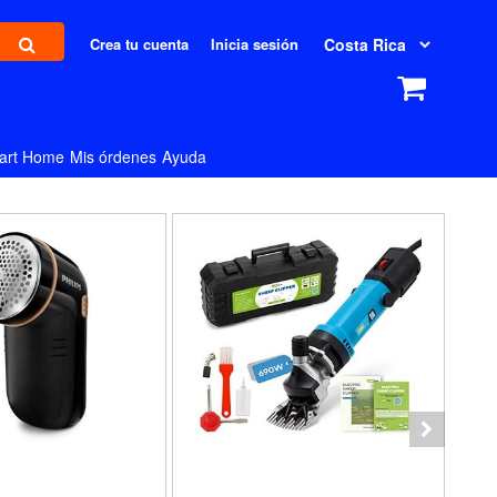
Crea tu cuenta
Inicia sesión
art Home
Mis órdenes
Ayuda