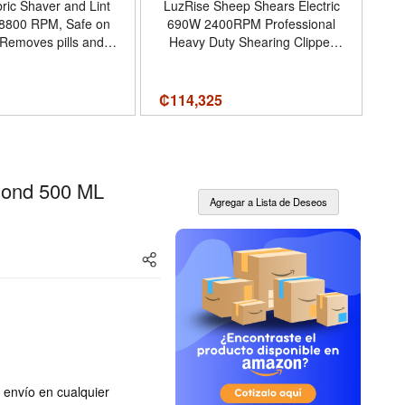
bric Shaver and Lint
LuzRise Sheep Shears Electric
I
8800 RPM, Safe on
690W 2400RPM Professional
Kn
 Removes pills and
Heavy Duty Shearing Clipper
Br
 fabric shaver for
with 6 Speed, for Shaving Fur
large blade, 3 mesh
Wool in Sheep, Goat, Cattle,
y-clean (GC026/80) -
and Other Farm Livestock Pet,
₡
114,325
₡
6
or Black-gold
with Grooming Carrying Case -
Tamaño with 13-Teeth Straight
Blade
ond 500 ML
u envío en cualquier