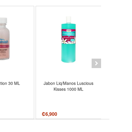
otion 30 ML
Jabon Liq/Manos Luscious
Balsamo 
Kisses 1000 ML
Afeit
₡
6,900
₡
13,500