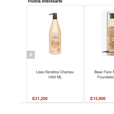
Podría interesarte
lend Matte
Lisso Keratina Champu
Base Face Fi
akeup Sand
1000 ML
Foundatio
 M7
₡
21,200
₡
15,900