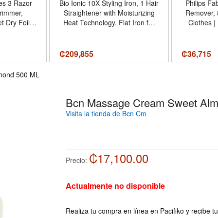
ies 3 Razor
Bio Ionic 10X Styling Iron, 1 Hair
Philips Fa
Trimmer,
Straightener with Moisturizing
Remover, 
oil
Heat Technology, Flat Iron for
Clothes |
ue/Black, 4
10-Minute Styling, Hair
bobbles –
 Trimmer,
Straightener and Curler
clothes, 
oil
sizes, eas
₡
209,855
₡
36,715
- Tamaño 4
Col
 de estilo
mond 500 ML
aver
Bcn Massage Cream Sweet Alm
Visita la tienda de Bcn Cm
₡17,100.00
Precio:
Actualmente no disponible
Realiza tu compra en línea en Pacifiko y recibe t