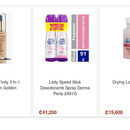
nity 3 In 1
Lady Speed Stick
Drying L
n Golden
Desodorante Spray Derma
Perla 2X91G
₡
41,200
₡
15,600