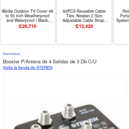
iBirdie Outdoor TV Cover 48
60PCS Reusable Cable
Rol
to 50 inch Weatherproof
Ties, Newlan 2 Size
Port
and Waterproof | Black,
Adjustable Cable Straps
System
47.5L x 30H Cover Size,
50PCS 8 Inches 10PCS 6
Multi
₡
26,710
₡
12,420
600D Thick Fabric, Outside
Inches, Cable Organizer,
Sol
Flat Screen Protector with
Cord Wrap and Hook Loop
Controller Audio I
Bottom - Tamaño 50 inches
Cords Management - 5
Stream 
- Color Black
Colors
Electrónicos
Booster P/Antena de 4 Salidas de 3 Db C/U
Visita la tienda de STEREN