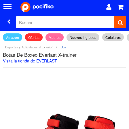
Amazon
Ofertas
Madres
Nuevos Ingresos
Celulares
Deportes y Actividades al Exterior
Box
Botas De Boxeo Everlast X-trainer
Visita la tienda de EVERLAST