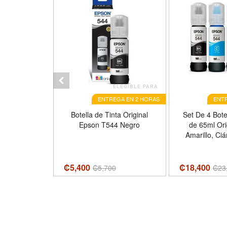
ELEGIBLE PARA
ELEGIBLE PARA
GA EN 2 HORAS
ENTREGA EN 2 HORAS
ENTR
inta Canon
Botella de Tinta Original
Set De 4 Bote
yección De
Epson T544 Negro
de 65ml Ori
egro, 12ml,
Amarillo, Ci
n Impresora
Negro, 54
A MG2410
₡5,400
₡18,400
900
₡
5,700
₡
23