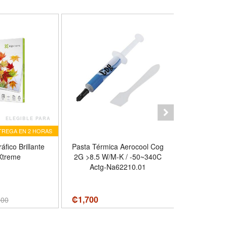
ELEGIBLE PARA
TREGA EN 2 HORAS
áfico Brillante
Pasta Térmica Aerocool Cog
Pasta Tér
 Xtreme
2G >8.5 W/M-K / -50~340C
Line Ab Zero
Actg-Na62210.01
W/M·K 
₡
1,700
₡
1,500
800