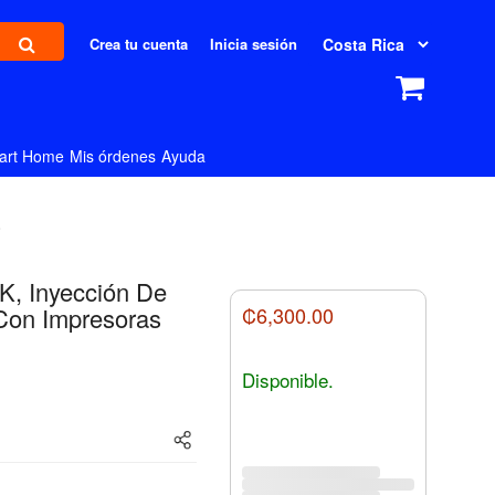
Crea tu cuenta
Inicia sesión
art Home
Mis órdenes
Ayuda
0
K, Inyección De
 Con Impresoras
₡6,300.00
Disponible.