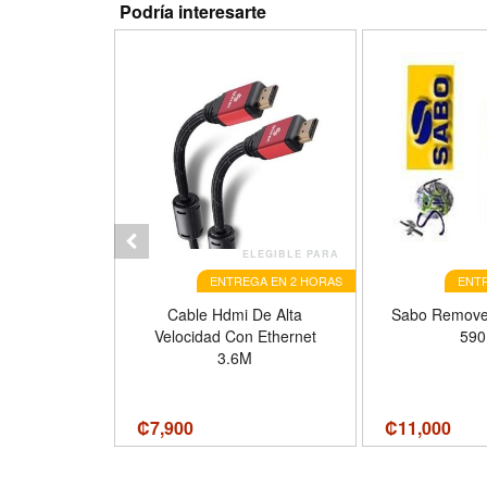
Podría interesarte
ELEGIBLE PARA
ENTREGA EN 2 HORAS
ENTR
co Thermal
Cable Hdmi De Alta
Sabo Removed
 X 30
Velocidad Con Ethernet
590
sidad 2,7
3.6M
tura -60 ~
710043
₡
7,900
₡
11,000