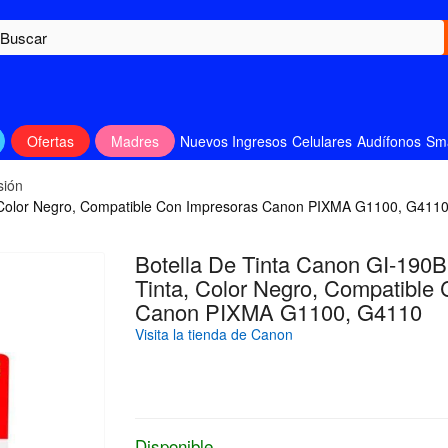
Ofertas
Madres
Nuevos Ingresos
Celulares
Audífonos
Sm
sión
a, Color Negro, Compatible Con Impresoras Canon PIXMA G1100, G411
Botella De Tinta Canon GI-190B
Tinta, Color Negro, Compatible
Canon PIXMA G1100, G4110
Visita la tienda de Canon
Disponible.