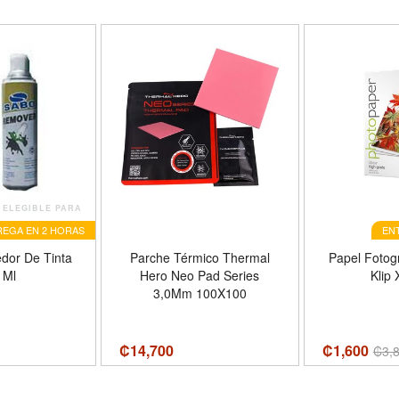
ELEGIBLE PARA
EGA EN 2 HORAS
EN
or De Tinta
Parche Térmico Thermal
Papel Fotogr
 Ml
Hero Neo Pad Series
Klip
3,0Mm 100X100
₡
14,700
₡1,600
₡
3,