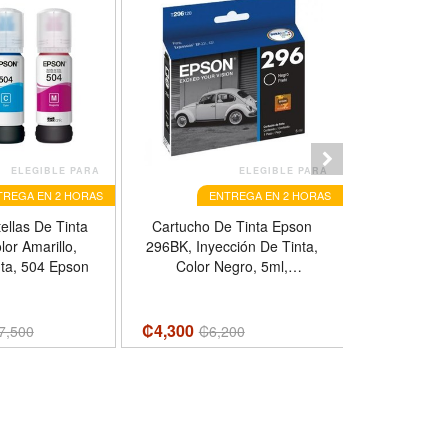
ELEGIBLE PARA
ELEGIBLE PARA
TREGA EN 2 HORAS
ENTREGA EN 2 HORAS
E
ellas De Tinta
Cartucho De Tinta Epson
Botella De 
lor Amarillo,
296BK, Inyección De Tinta,
190BK, Inye
ta, 504 Epson
Color Negro, 5ml,
Color N
Compatible Con Impresoras
Compatible
Epson Expression XP-231,
Canon P
XP-241, XP-431, XP-441
G21
₡4,300
₡
7,300
7,500
₡
6,200