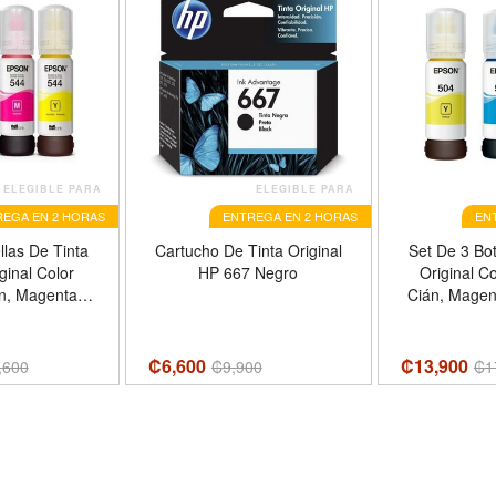
ELEGIBLE PARA
ELEGIBLE PARA
EGA EN 2 HORAS
ENTREGA EN 2 HORAS
EN
llas De Tinta
Cartucho De Tinta Original
Set De 3 Bot
ginal Color
HP 667 Negro
Original Co
án, Magenta,
Cián, Magen
4 Epson,
₡6,600
₡13,900
,600
₡
9,900
₡
1