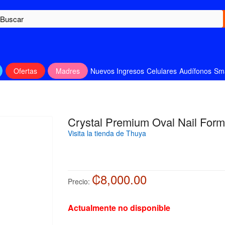
Ofertas
Madres
Nuevos Ingresos
Celulares
Audífonos
Sm
Crystal Premium Oval Nail For
Visita la tienda de Thuya
₡8,000.00
Precio:
Actualmente no disponible