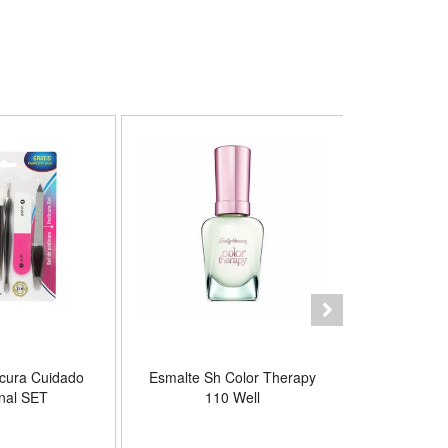
s for Women -
lor Enchantment
icura Cuidado
Esmalte Sh Color Therapy
Pegamento
nal SET
110 Well
Lashlite 
A