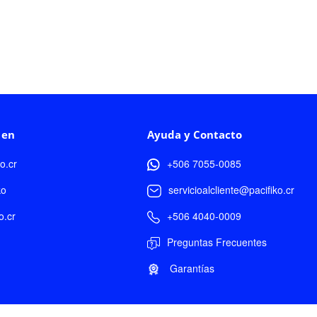
 en
Ayuda y Contacto
ko.cr
+506 7055-0085
ko
servicioalcliente@pacifiko.cr
o.cr
+506 4040-0009
Preguntas Frecuentes
Garantías