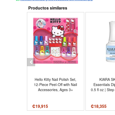
Productos similares
 Polish Kit
Hello Kitty Nail Polish Set,
KIARA SK
32 Colors All
12-Piece Peel-Off with Nail
Essentials Di
Off 60 Pcs
Accessories, Ages 3+
0.5 fl oz | Ste
il Set with
- Diseño Base 
litter Base
cure Tools
₡
19,915
₡
18,355
ations Gifts