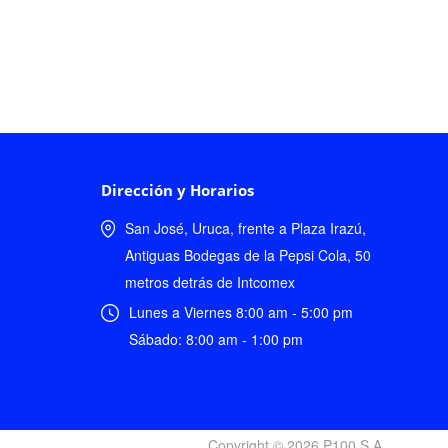
Dirección y Horarios
San José, Uruca, frente a Plaza Irazú,
Antiguas Bodegas de la Pepsi Cola, 50
metros detrás de Intcomex
Lunes a Viernes 8:00 am - 5:00 pm
Sábado: 8:00 am - 1:00 pm
Copyright © 2026 P100 S.A.