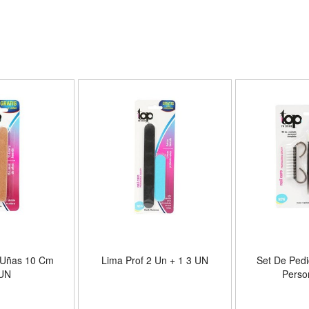
Saver, DIY Home Manicure -
Tools Gift
Tamaño 4 Pieces (20 ml)
Color 0 - Co
 Uñas 10 Cm
Lima Prof 2 Un + 1 3 UN
Set De Ped
 UN
Perso