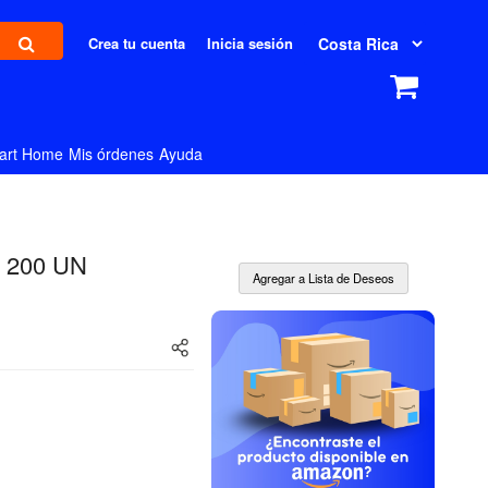
Crea tu cuenta
Inicia sesión
art Home
Mis órdenes
Ayuda
m 200 UN