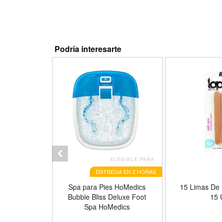
olor 1-All
osemary
Podría interesarte
ELEGIBLE PARA
ENTREGA EN 2 HORAS
 Removedor
Spa para Pies HoMedics
15 Limas De
 245 ML
Bubble Bliss Deluxe Foot
15
Spa HoMedics