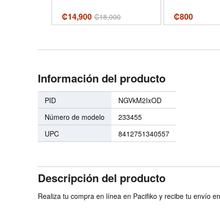
₡14,900
₡
800
₡
18,000
Información del producto
PID
NGVkM2IxOD
Número de modelo
233455
UPC
8412751340557
Descripción del producto
Realiza tu compra en línea en Pacifiko y recibe tu envío e