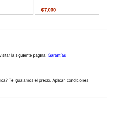
₡
7,000
₡
11,800
isitar la siguiente pagina:
Garantías
ca? Te igualamos el precio. Aplican condiciones.