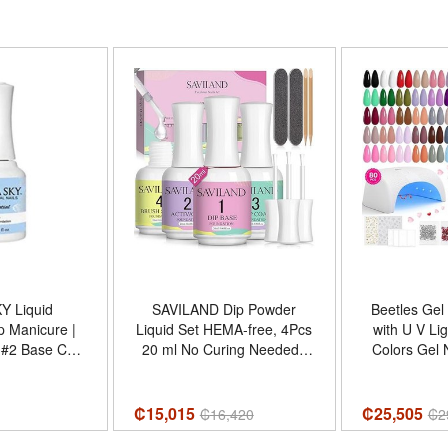
Y Liquid
SAVILAND Dip Powder
Beetles Gel 
p Manicure |
Liquid Set HEMA-free, 4Pcs
with U V Li
p #2 Base Coat
20 ml No Curing Needed |
Colors Gel N
Coat 0.5 fl oz
Ultimate Nail Dip System
Enchant
Essentials Liquid, Large
Everything 
Capacity, Dipping Base
Beginner St
₡15,015
₡25,505
₡
16,420
₡
2
Activator Top Coat Brush
Nails Kit Man