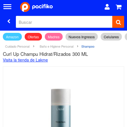
Amazon
Ofertas
Madres
Nuevos Ingresos
Celulares
Cuidado Personal
Baño e Higiene Personal
Shampoo
Curl Up Champu Hidrat/Rizados 300 ML
Visita la tienda de Lakme