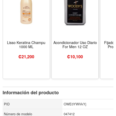
Lisso Keratina Champu
Acondicionador Uso Diario
Fijado
1000 ML
For Men 12 OZ
Prof
₡
21,200
₡
10,100
Información del producto
PID
OWE0YWVkYj
Número de modelo
047412