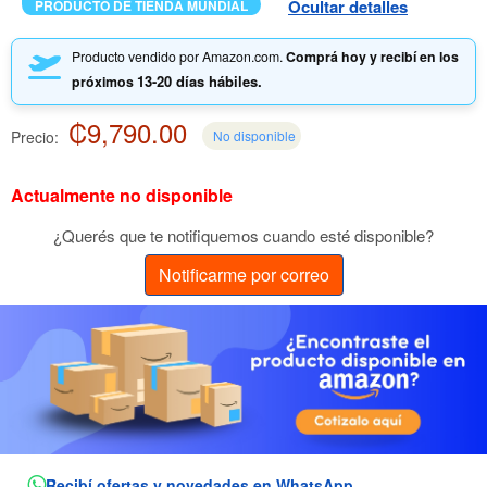
Ocultar detalles
PRODUCTO DE TIENDA MUNDIAL
Producto vendido por Amazon.com.
Comprá hoy y recibí en los
13-20 días hábiles.
próximos
₡9,790.00
Precio:
No disponible
Actualmente no disponible
¿Querés que te notifiquemos cuando esté disponible?
Notificarme por correo
Recibí ofertas y novedades en WhatsApp