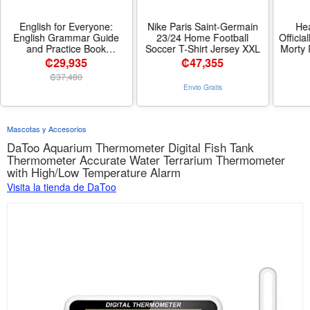
English for Everyone:
Nike Paris Saint-Germain
He
English Grammar Guide
23/24 Home Football
Officia
and Practice Book
Soccer T-Shirt Jersey XXL
Morty 
Grammar Boxset: An ESL
Viny
₡29,935
₡
47,355
Beginner Reference Guide
Gamin
₡
37,480
to English Grammar Rules -
Comp
Envio Gratis
Formato Paperback
Pl
Dual
C
Mascotas y Accesorios
DaToo Aquarium Thermometer Digital Fish Tank
Thermometer Accurate Water Terrarium Thermometer
with High/Low Temperature Alarm
Visita la tienda de DaToo