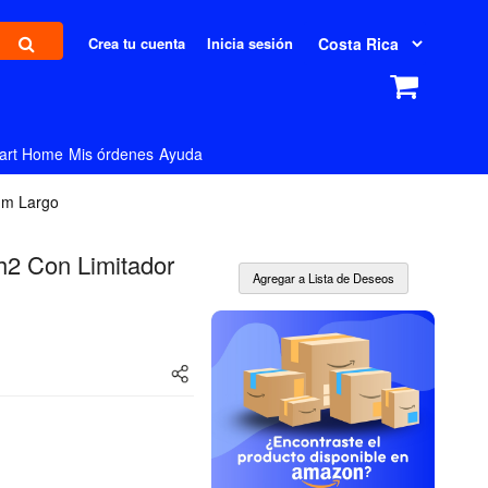
Crea tu cuenta
Inicia sesión
art Home
Mis órdenes
Ayuda
Mm Largo
h2 Con Limitador