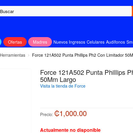
Ofertas
Madres
Nuevos Ingresos
Celulares
Audífonos
Sm
 Herramientas
Force 121A502 Punta Phillips Ph2 Con Limitador 50
Force 121A502 Punta Phillips P
50Mm Largo
Visita la tienda de Force
₡1,000.00
Precio:
Actualmente no disponible