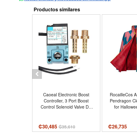
Productos similares
ns US Size
Caoeal Electronic Boost
RocailleCos A
 Halloween
Controller, 3 Port Boost
Pendragon Cl
 Dress with
Control Solenoid Valve DC
for Hallowe
 Tamaño 4-6
12V 5.4W 35A-AAA-DDBA-
Costume Cape 
1BA
- Tamaño One 
Clo
₡30,485
₡
26,735
₡
35,610