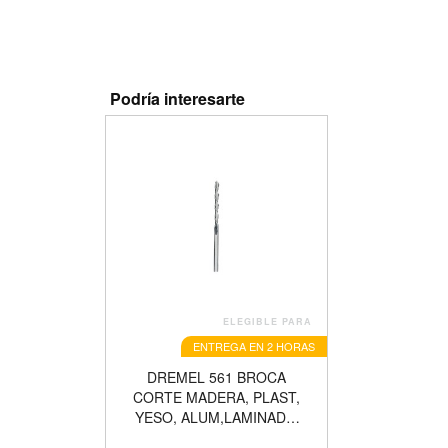
Podría interesarte
ELEGIBLE PARA
ENTREGA EN 2 HORAS
DREMEL 561 BROCA
CORTE MADERA, PLAST,
YESO, ALUM,LAMINADO
1/8" (3.2 MM ) 2615000561