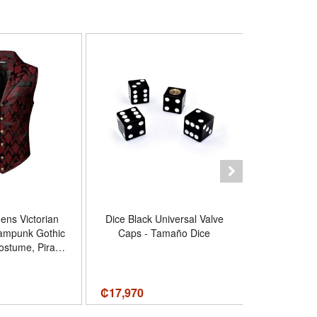
ns Victorian
Dice Black Universal Valve
Volleyball 
eampunk Gothic
Caps - Tamaño Dice
Motivational
ostume, Pirate,
Bottle Sti
pire, Mediecal,
Anywhere 
issance, Party,
Waterp
 Halloween,
₡
17,970
₡
11,730
amaño Large -