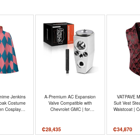
nime Jenkins
A-Premium AC Expansion
VATPAVE Me
oak Costume
Valve Compatible with
Suit Vest St
en Cosplay
Chevrolet GMC | for
Waistcoat | C
Unisex Adult
Chevrolet Equinox 2010-
Cosplay, Vam
Size - Color
2016, Colorado 2015-2016
Viking, Rena
ak
GMC Terrain 2010-2016,
Wedding,
₡
28,435
₡
34,870
Canyon 2015-2016, Precise
Casual - T