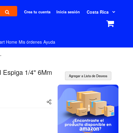
Crea tu cuenta
Inicia sesión
art Home
Mis órdenes
Ayuda
-
l Espiga 1/4" 6Mm