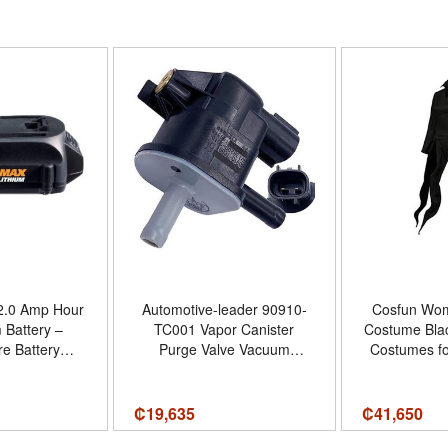
 2.0 Amp Hour
Automotive-leader 90910-
Cosfun Wo
 Battery –
TC001 Vapor Canister
Costume Blac
e Battery
Purge Valve Vacuum
Costumes fo
 Replacement
Solenoid Valve Switch for
Tamañ
525 - Diseño
Toyota 4Runner Camry
t Battery
Corolla FJ Cruiser
₡
19,635
₡
41,650
Highlander Matrix Prius