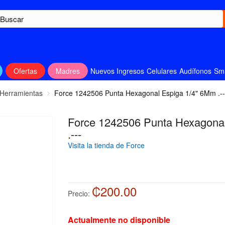
Ofertas
Madres
Nuevos Ingresos
Celulares
Audífonos
Sm
 Herramientas
Force 1242506 Punta Hexagonal Espiga 1/4" 6Mm .--
Force 1242506 Punta Hexagona
.---
Visita la tienda de Force
₡200.00
Precio:
Actualmente no disponible