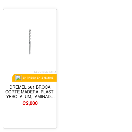
ELEGIBLE PARA
ENTREGA EN 2 HORAS
DREMEL 561 BROCA
CORTE MADERA, PLAST,
YESO, ALUM,LAMINADO
1/8" (3.2 MM )
₡
2,000
2615000561