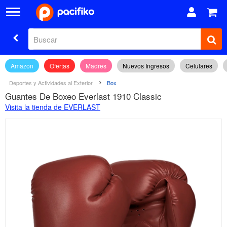
Amazon
Ofertas
Madres
Nuevos Ingresos
Celulares
Deportes y Actividades al Exterior
Box
Guantes De Boxeo Everlast 1910 Classic
Visita la tienda de EVERLAST