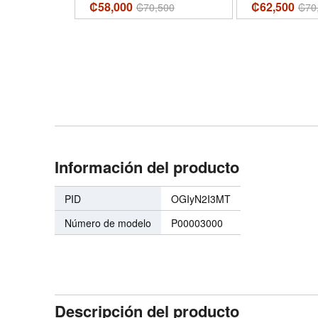
₡58,000
₡62,500
800
₡
70,500
₡
70
Información del producto
PID
OGIyN2I3MT
Número de modelo
P00003000
Descripción del producto