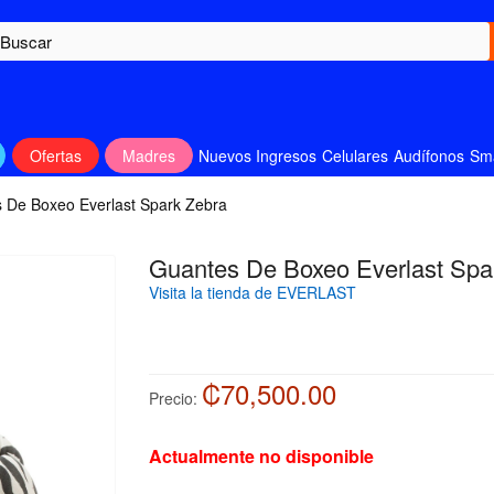
Ofertas
Madres
Nuevos Ingresos
Celulares
Audífonos
Sm
 De Boxeo Everlast Spark Zebra
Guantes De Boxeo Everlast Spa
Visita la tienda de EVERLAST
₡70,500.00
Precio:
Actualmente no disponible