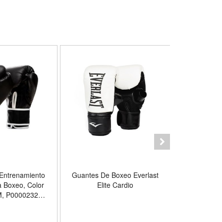
Entrenamiento
Guantes De Boxeo Everlast
Torre Par
a Boxeo, Color
Elite Cardio
Entr
 M, P00002327
RLAST