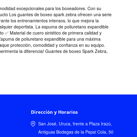
omodidad excepcionales para los boxeadores. Con su
oducto Los guantes de boxeo spark zebra ofrecen una serie
rante los entrenamientos intensos, lo que mejora la
alquier deportista. La espuma de poliuretano expandible
o ✅ Material de cuero sintético de primera calidad y
 Espuma de poliuretano expandible para una máxima
sque protección, comodidad y confianza en su equipo.
perimenta la diferencia! Guantes de boxeo Spark Zebra,
Dirección y Horarios
San José, Uruca, frente a Plaza Irazú,
Antiguas Bodegas de la Pepsi Cola, 50