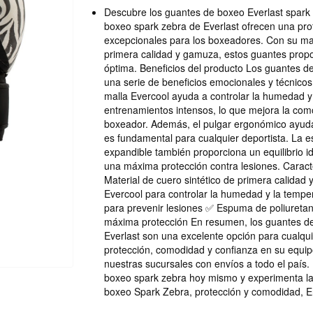
Descubre los guantes de boxeo Everlast spark
boxeo spark zebra de Everlast ofrecen una pr
excepcionales para los boxeadores. Con su mate
primera calidad y gamuza, estos guantes propo
óptima. Beneficios del producto Los guantes d
una serie de beneficios emocionales y técnicos
malla Evercool ayuda a controlar la humedad y
entrenamientos intensos, lo que mejora la como
boxeador. Además, el pulgar ergonómico ayuda 
es fundamental para cualquier deportista. La 
expandible también proporciona un equilibrio i
una máxima protección contra lesiones. Caract
Material de cuero sintético de primera calida
Evercool para controlar la humedad y la temp
para prevenir lesiones ✅ Espuma de poliureta
máxima protección En resumen, los guantes d
Everlast son una excelente opción para cualq
protección, comodidad y confianza en su equip
nuestras sucursales con envíos a todo el país.
boxeo spark zebra hoy mismo y experimenta la
boxeo Spark Zebra, protección y comodidad, 