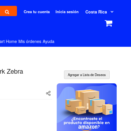
Crea tu cuenta
Inicia sesión
art Home
Mis órdenes
Ayuda
rk Zebra