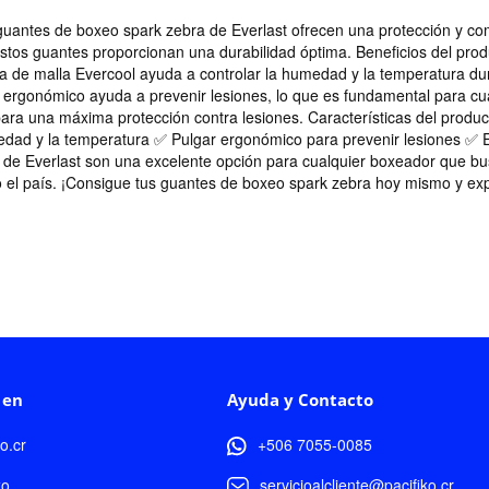
guantes de boxeo spark zebra de Everlast ofrecen una protección y c
estos guantes proporcionan una durabilidad óptima. Beneficios del pr
ma de malla Evercool ayuda a controlar la humedad y la temperatura du
 ergonómico ayuda a prevenir lesiones, lo que es fundamental para cu
ara una máxima protección contra lesiones. Características del product
edad y la temperatura ✅ Pulgar ergonómico para prevenir lesiones ✅
 de Everlast son una excelente opción para cualquier boxeador que bu
o el país. ¡Consigue tus guantes de boxeo spark zebra hoy mismo y ex
 en
Ayuda y Contacto
ko.cr
+506 7055-0085
ko
servicioalcliente@pacifiko.cr