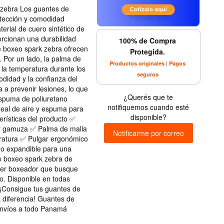
 zebra Los guantes de
otección y comodidad
rial de cuero sintético de
rcionan una durabilidad
100% de Compra
e boxeo spark zebra ofrecen
Protegida.
. Por un lado, la palma de
Productos originales | Pagos
 la temperatura durante los
seguros
didad y la confianza del
a prevenir lesiones, lo que
¿Querés que te
espuma de poliuretano
notifiquemos cuando esté
deal de aire y espuma para
disponible?
erísticas del producto ✅
d y gamuza ✅ Palma de malla
Notificarme por correo
eratura ✅ Pulgar ergonómico
no expandible para una
e boxeo spark zebra de
uier boxeador que busque
o. Disponible en todas
 ¡Consigue tus guantes de
 diferencia! Guantes de
Envíos a todo Panamá