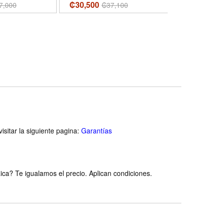
₡30,500
₡23,400
7,000
₡
37,100
₡
isitar la siguiente pagina:
Garantías
ca? Te igualamos el precio. Aplican condiciones.