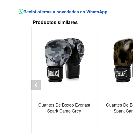
Recibí ofertas y novedades en WhatsApp
Productos similares
das Everlast
Guantes De Boxeo Everlast
Guantes De Bo
s Algodon
Spark Camo Grey
Spark Ca