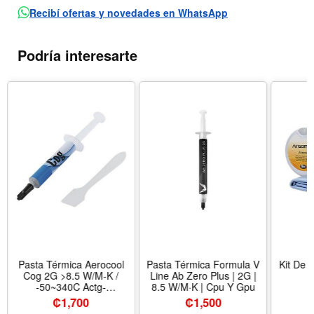
Recibí ofertas y novedades en WhatsApp
Podría interesarte
Pasta Térmica Aerocool
Pasta Térmica Formula V
Kit De 
Cog 2G >8.5 W/M-K /
Line Ab Zero Plus | 2G |
-50~340C Actg-
8.5 W/M·K | Cpu Y Gpu
Na62210.01
₡
1,700
₡
1,500