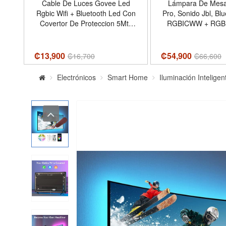
ro
Cable De Luces Govee Led
Lámpara De Mesa
Rgbic Wifi + Bluetooth Led Con
Pro, Sonido Jbl, Blu
Covertor De Proteccion 5Mts
RGBICWW + RGBI
H619A1D1-Of-La
₡13,900
₡54,900
₡
16,700
₡
66,600
Electrónicos
Smart Home
Iluminación Inteligen