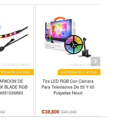
ELEGIBLE PARA
ELEGIBLE PARA
TREGA EN 2 HORAS
ENTREGA EN 2 HORAS
E
ARKOON DE
Tira LED RGB Con Cámara
Audífonos I
K BLADE RGB
Para Televisores De 55 Y 65
Xtech, 
44951026883
Pulgadas Nexxt
₡38,800
₡
7,500
700
₡
49,300