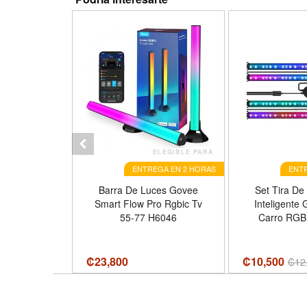
ELEGIBLE PARA
ELEGIBLE PARA
GA EN 2 HORAS
ENTREGA EN 2 HORAS
ENTR
teligente De
Barra De Luces Govee
Set Tira De
Cámara Para
Smart Flow Pro Rgbic Tv
Inteligente
A-P610 V2
55-77 H6046
Carro RGB
utions
₡
23,800
₡10,500
900
₡
12