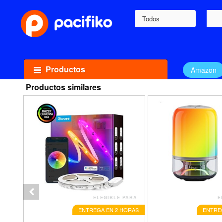
Todos
Productos
Amazon
Productos similares
PARA
ELEGIBLE PARA
E
HORAS
ENTREGA EN 2 HORAS
ENTRE