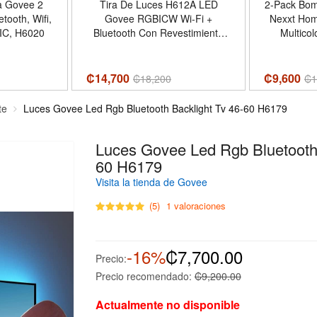
 Govee 2
Tira De Luces H612A LED
2-Pack Bomb
etooth, Wifi,
Govee RGBICW Wi-Fi +
Nexxt Home Wi-Fi, 110V
C, H6020
Bluetooth Con Revestimiento
Multicol
Protector (5M)
Matter
₡14,700
₡9,600
₡
18,200
₡
1
te
Luces Govee Led Rgb Bluetooth Backlight Tv 46-60 H6179
Luces Govee Led Rgb Bluetooth 
60 H6179
Visita la tienda de Govee
(5)
1 valoraciones
-16%
₡7,700.00
Precio:
Precio recomendado:
₡9,200.00
Actualmente no disponible