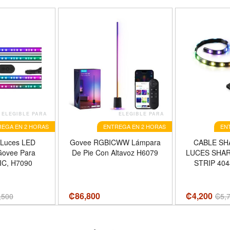
ELEGIBLE PARA
ELEGIBLE PARA
EGA EN 2 HORAS
ENTREGA EN 2 HORAS
EN
 Luces LED
Govee RGBICWW Lámpara
CABLE SH
 Govee Para
De Pie Con Altavoz H6079
LUCES SHAR
IC, H7090
STRIP 40
₡
86,800
₡4,200
,500
₡
5,