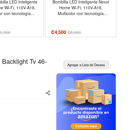
illa LED Inteligente
Bombilla LED Inteligente Nexxt
C
-A19,
Home Wi-Fi, 110V-A19,
or con tecnología
Multicolor con tecnología
, NHB-C110M 2PK
Matter, NHB-C110M
₡4,500
₡3
0,500
₡
5,900
Backlight Tv 46-