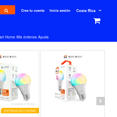
Crea tu cuenta
Inicia sesión
art Home
Mis órdenes
Ayuda
ELEGIBLE PARA
ENTREGA EN 2 HORAS