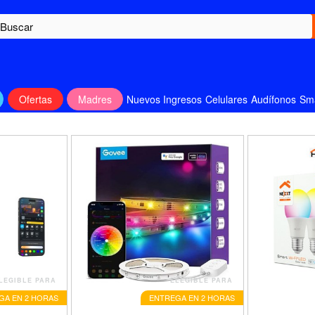
Ofertas
Madres
Nuevos Ingresos
Celulares
Audífonos
Sm
LEGIBLE PARA
ELEGIBLE PARA
GA EN 2 HORAS
ENTREGA EN 2 HORAS