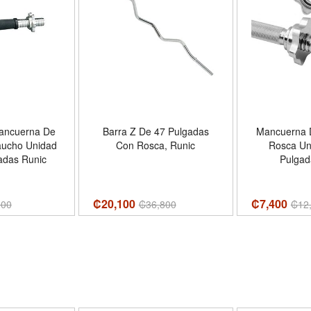
ancuerna De
Barra Z De 47 Pulgadas
Mancuerna 
aucho Unidad
Con Rosca, Runic
Rosca Un
adas Runic
Pulgad
₡20,100
₡7,400
800
₡
36,800
₡
12