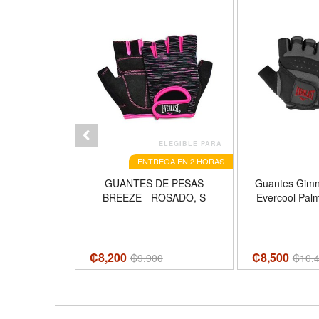
ELEGIBLE PARA
ENTREGA EN 2 HORAS
ra Pesas
GUANTES DE PESAS
Guantes Gimna
a L, Color
BREEZE - ROSADO, S
Evercool Pal
VWG9H642-L
AST
₡8,200
₡8,500
0
₡
9,900
₡
10,