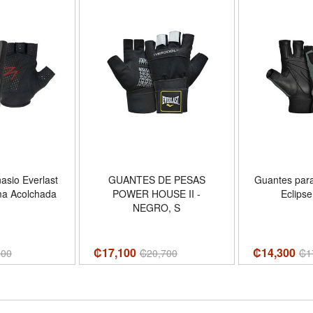
sio Everlast
GUANTES DE PESAS
Guantes para
ma Acolchada
POWER HOUSE II -
Eclipse
NEGRO, S
₡17,100
₡14,300
400
₡
20,700
₡
1