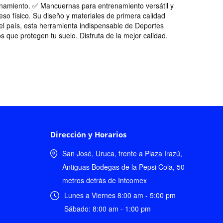
renamiento. ✅ Mancuernas para entrenamiento versátil y
eso físico. Su diseño y materiales de primera calidad
el país, esta herramienta indispensable de Deportes
que protegen tu suelo. Disfruta de la mejor calidad.
Dirección y Horarios
San José, Uruca, frente a Plaza Irazú,
Antiguas Bodegas de la Pepsi Cola, 50
metros detrás de Intcomex
Lunes a Viernes 8:00 am - 5:00 pm
Sábado: 8:00 am - 1:00 pm