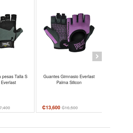
 pesas Talla S
Guantes Gimnasio Everlast
Guantes Gi
 Everlast
Palma Silicon
Palm
₡13,600
₡13,600
7,400
₡
16,500
₡