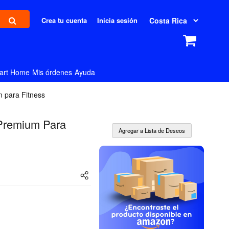
Crea tu cuenta
Inicia sesión
art Home
Mis órdenes
Ayuda
 para Fitness
Premium Para