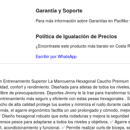
Garantía y Soporte
Para más información sobre Garantías en Pacifiko v
Política de Igualación de Precios
¿Encontraste este producto más barato en Costa Ri
Escribir por WhatsApp
Entrenamiento Superior La Mancuerna Hexagonal Caucho Premium es l
ridad, confort y rendimiento. Diseñada para atletas de todos los nivel
y libre de preocupaciones. Deportes Jimmy te la trae para transformar
entrenamiento más seguro y eficiente con estas pesas hexagonales . S
ucho de alta calidad protege tus suelos y minimiza el ruido durante cad
emás, el agarre ergonómico facilita un uso prolongado y cómodo, mejo
 Diseño hexagonal robusto que evita rodaduras y mejora la seguridad 
iversos pesos para adaptarse a todos los niveles y objetivos. ✅ Agar
Fit, acondicionamiento y funcional. ✅ Permite realizar curls de bíceps