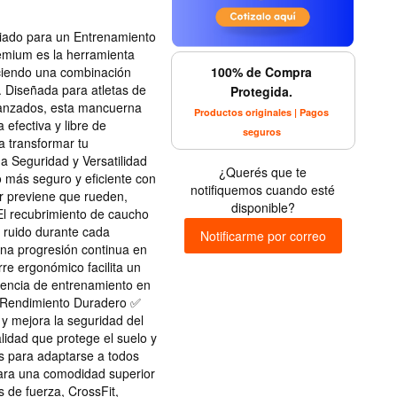
ado para un Entrenamiento
mium es la herramienta
100% de Compra
reciendo una combinación
. Diseñada para atletas de
Protegida.
avanzados, esta mancuerna
Productos originales | Pagos
 efectiva y libre de
seguros
a transformar tu
 Seguridad y Versatilidad
¿Querés que te
más seguro y eficiente con
notifiquemos cuando esté
r previene que rueden,
disponible?
 El recubrimiento de caucho
l ruido durante cada
Notificarme por correo
 una progresión continua en
re ergonómico facilita un
encia de entrenamiento en
l Rendimiento Duradero ✅
y mejora la seguridad del
lidad que protege el suelo y
os para adaptarse a todos
para una comodidad superior
s de fuerza, CrossFit,