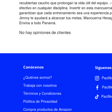
recubiertas caucho que prolongan la vida útil del equipo
efectivo en cualquier disciplina. Invertir en esta mancuer
garantizan que cada entrenamiento sea una experiencia pr
Jimmy te ayudará a alcanzar tus metas. Mancuerna Hexagon
Envíos a todo Panamá.
No hay opiniones de clientes
Conócenos
Síguenos
¿Quiénes somos?
Pacifi
Trabaja con nosotros
Pacifi
Términos y Condiciones
Pacifik
Política de Privacidad
Compra productos de Amazon