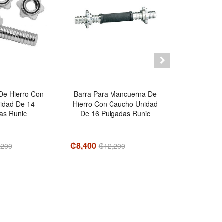
De Hierro Con
Barra Para Mancuerna De
Mancuerna
idad De 14
Hierro Con Caucho Unidad
Rosca U
as Runic
De 16 Pulgadas Runic
₡8,400
₡8,900
,200
₡
12,200
₡
1