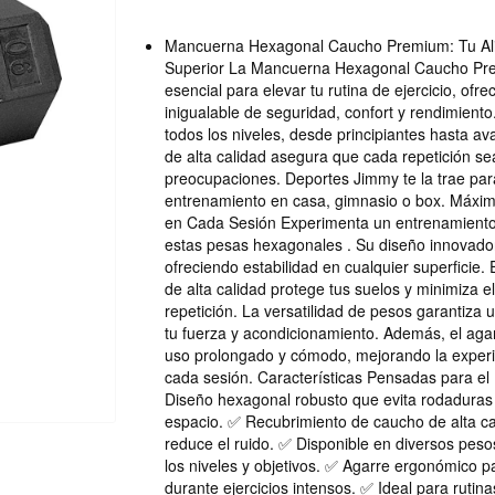
Mancuerna Hexagonal Caucho Premium: Tu Ali
Superior La Mancuerna Hexagonal Caucho Pre
esencial para elevar tu rutina de ejercicio, of
inigualable de seguridad, confort y rendimiento
todos los niveles, desde principiantes hasta 
de alta calidad asegura que cada repetición sea
preocupaciones. Deportes Jimmy te la trae par
entrenamiento en casa, gimnasio o box. Máxima
en Cada Sesión Experimenta un entrenamiento 
estas pesas hexagonales . Su diseño innovado
ofreciendo estabilidad en cualquier superficie.
de alta calidad protege tus suelos y minimiza e
repetición. La versatilidad de pesos garantiza
tu fuerza y acondicionamiento. Además, el agar
uso prolongado y cómodo, mejorando la experi
cada sesión. Características Pensadas para e
Diseño hexagonal robusto que evita rodaduras 
espacio. ✅ Recubrimiento de caucho de alta ca
reduce el ruido. ✅ Disponible en diversos pes
los niveles y objetivos. ✅ Agarre ergonómico 
durante ejercicios intensos. ✅ Ideal para rutina