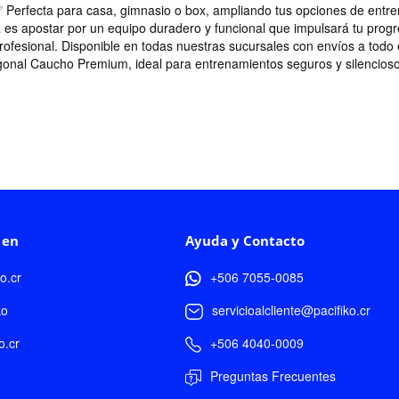
. ✅ Perfecta para casa, gimnasio o box, ampliando tus opciones de ent
na es apostar por un equipo duradero y funcional que impulsará tu progr
ofesional. Disponible en todas nuestras sucursales con envíos a todo 
al Caucho Premium, ideal para entrenamientos seguros y silenciosos 
 en
Ayuda y Contacto
ko.cr
+506 7055-0085
ko
servicioalcliente@pacifiko.cr
o.cr
+506 4040-0009
Preguntas Frecuentes