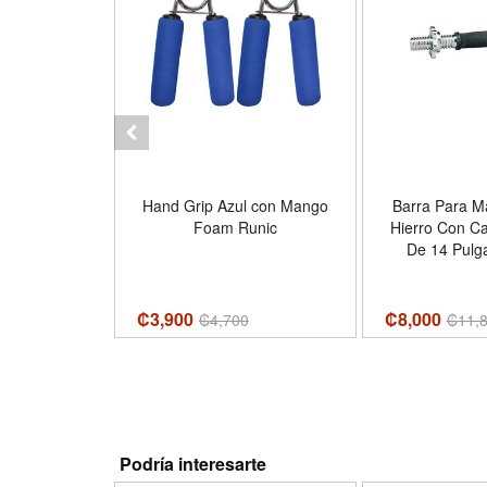
ercicio De
Hand Grip Azul con Mango
Barra Para M
ómica, 2
Foam Runic
Hierro Con C
5LB C/U,
De 14 Pulg
EVERLAST
₡3,900
₡8,000
600
₡
4,700
₡
11,
Podría interesarte