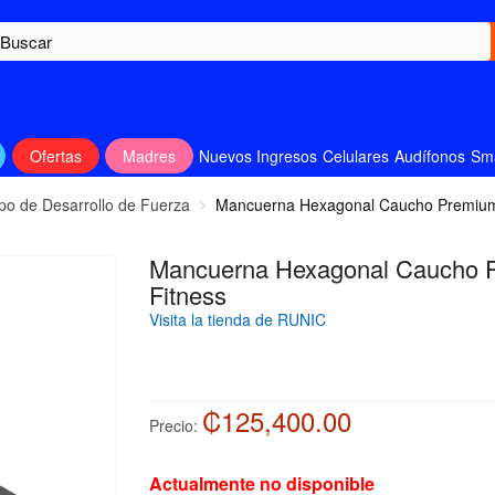
Ofertas
Madres
Nuevos Ingresos
Celulares
Audífonos
Sm
po de Desarrollo de Fuerza
Mancuerna Hexagonal Caucho Premium
Mancuerna Hexagonal Caucho 
Fitness
Visita la tienda de RUNIC
₡125,400.00
Precio:
Actualmente no disponible