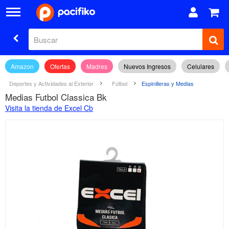
Amazon
Ofertas
Madres
Nuevos Ingresos
Celulares
Deportes y Actividades al Exterior
Fútbol
Espinilleras y Medias
Medias Futbol Classica Bk
Visita la tienda de Excel Cb