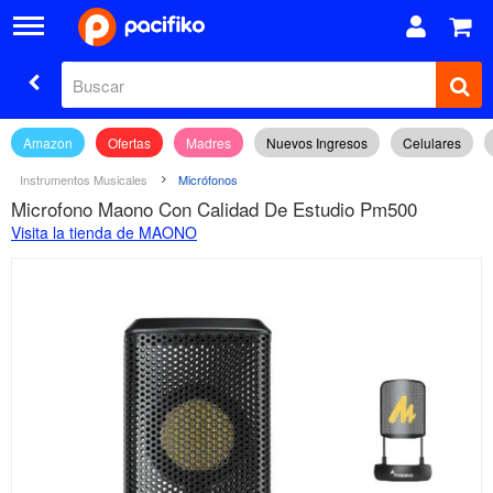
Amazon
Ofertas
Madres
Nuevos Ingresos
Celulares
Instrumentos Musicales
Micrófonos
Microfono Maono Con Calidad De Estudio Pm500
Visita la tienda de MAONO