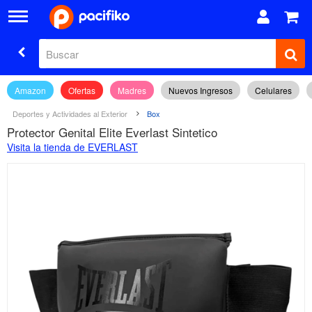
Amazon
Ofertas
Madres
Nuevos Ingresos
Celulares
Deportes y Actividades al Exterior
Box
Protector Genital Elite Everlast Sintetico
Visita la tienda de EVERLAST