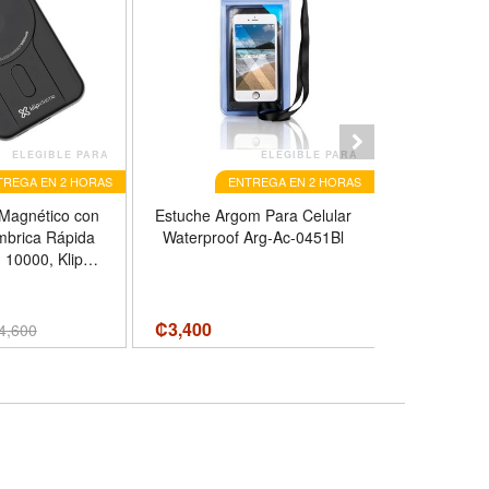
ELEGIBLE PARA
ELEGIBLE PARA
TREGA EN 2 HORAS
ENTREGA EN 2 HORAS
E
Magnético con
Estuche Argom Para Celular
Cargador 
mbrica Rápida
Waterproof Arg-Ac-0451Bl
Zolo, 200
10000, Klip
Rápida 
 KPB-600,
ActiveShi
 Color Negro
B
₡
3,400
₡
21,000
4,600