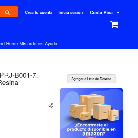
Crea tu cuenta
Inicia sesión
art Home
Mis órdenes
Ayuda
k PRJ-B001-7,
Resina