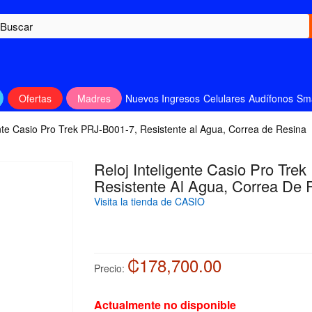
Ofertas
Madres
Nuevos Ingresos
Celulares
Audífonos
Sm
ente Casio Pro Trek PRJ-B001-7, Resistente al Agua, Correa de Resina
Reloj Inteligente Casio Pro Tre
Resistente Al Agua, Correa De 
Visita la tienda de CASIO
₡178,700.00
Precio:
Actualmente no disponible