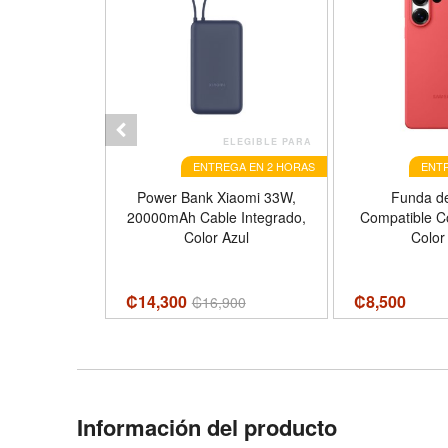
ELEGIBLE PARA
ENTREGA EN 2 HORAS
ENTR
olar Xtech
Power Bank Xiaomi 33W,
Funda de
 20,000mAh,
20000mAh Cable Integrado,
Compatible Co
ntegrados,
Color Azul
Color
egro
₡14,300
₡
8,500
00
₡
16,900
Información del producto