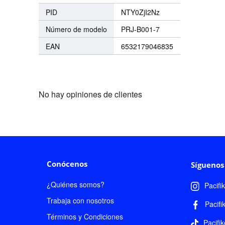
PID
NTY0ZjI2Nz
Número de modelo
PRJ-B001-7
EAN
6532179046835
No hay opiniones de clientes
Conócenos
Síguenos
¿Quiénes somos?
Pacifi
Trabaja con nosotros
Pacifi
Términos y Condiciones
Pacifik