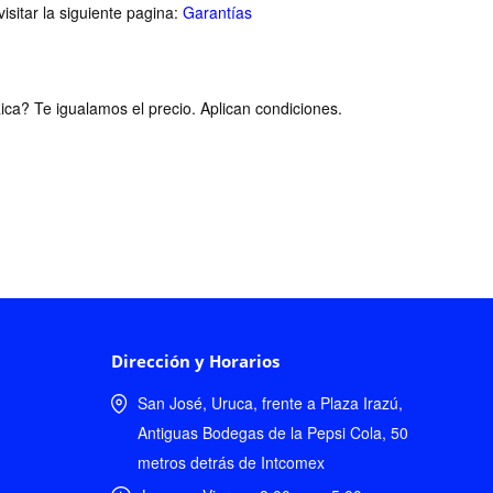
isitar la siguiente pagina:
Garantías
ca? Te igualamos el precio. Aplican condiciones.
Dirección y Horarios
San José, Uruca, frente a Plaza Irazú,
Antiguas Bodegas de la Pepsi Cola, 50
metros detrás de Intcomex