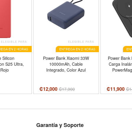
ELEGIBLE PARA
ELEGIBLE PARA
EGA EN 2 HORAS
ENTREGA EN 2 HORAS
EN
 Silicon
Power Bank Xiaomi 33W
Power Bank 
n S25 Ultra,
10000mAh, Cable
Carga Inalá
 Rojo
Integrado, Color Azul
PowerMag 
Xtreme,
10,000mAh,
₡12,000
₡11,900
₡
17,900
₡
1
Garantía y Soporte