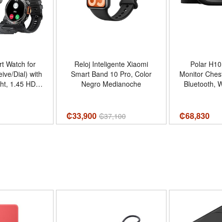
rt Watch for
Reloj Inteligente Xiaomi
Polar H10
ive/Dial) with
Smart Band 10 Pro, Color
Monitor Ches
ht, 1.45 HD
Negro Medianoche
Bluetooth, 
or Tactical
Sensor for 
tness Tracker
- Color Bla
 with Heart
X
₡33,900
₡
68,830
₡
37,100
Monitor for
oid Phone -
k + Extra
Steel Band