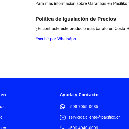
Para más información sobre Garantías en Pacifiko v
Política de Igualación de Precios
¿Encontraste este producto más barato en Costa Ri
Escribir por WhatsApp
 en
Ayuda y Contacto
ko.cr
+506 7055-0085
ko
servicioalcliente@pacifiko.cr
o.cr
+506 4040-0009