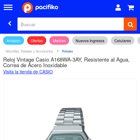
Amazon
Ofertas
Madres
Nuevos Ingresos
Celulares
Mochilas, Relojes y Accesorios
Relojes
Reloj Vintage Casio A168WA-3AY, Resistente al Agua,
Correa de Acero Inoxidable
Visita la tienda de CASIO