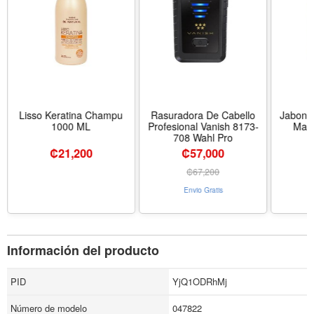
Lisso Keratina Champu
Rasuradora De Cabello
Jabon 
1000 ML
Profesional Vanish 8173-
Man
708 Wahl Pro
₡
21,200
₡57,000
₡
67,200
Envio Gratis
Información del producto
PID
YjQ1ODRhMj
Número de modelo
047822