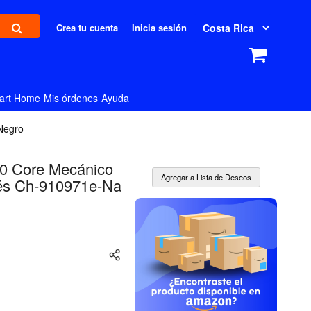
Crea tu cuenta
Inicia sesión
art Home
Mis órdenes
Ayuda
Negro
70 Core Mecánico
lés Ch-910971e-Na