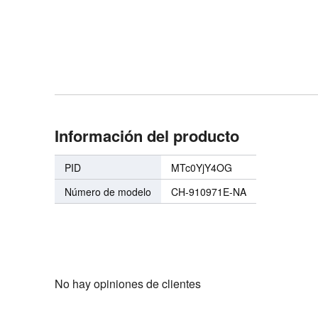
 Gaming,
One Controllers
3.0, 100W Ch
Recorder
Midnigh
Información del producto
PID
MTc0YjY4OG
Número de modelo
CH-910971E-NA
No hay opiniones de clientes