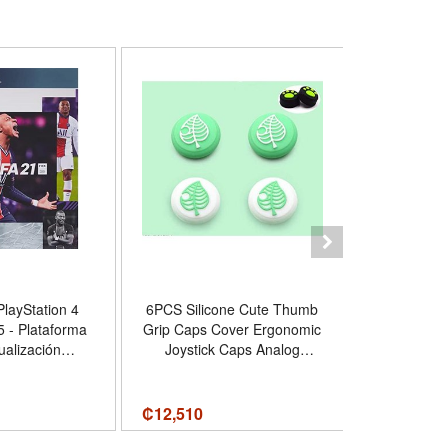
PlayStation 4
6PCS Silicone Cute Thumb
Resident
5 - Plataforma
Grip Caps Cover Ergonomic
ualización
Joystick Caps Analog
n 4 - Edición
Thumb Stick Caps for
ndard
Switch NS Joy Con/Switch
Lite Controller-Leaves
₡
12,510
₡
19,550