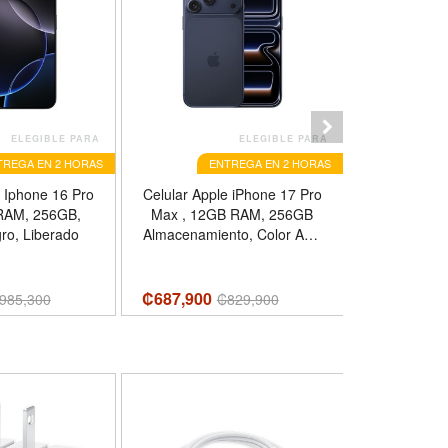
ELEGIBLE PARA
ELEGIBLE PARA
TREGA EN 2 HORAS
ENTREGA EN 2 HORAS
E
e Iphone 16 Pro
Celular Apple iPhone 17 Pro
Celular App
RAM, 256GB,
Max , 12GB RAM, 256GB
Max , 12
gro, Liberado
Almacenamiento, Color Azul
Almacena
Profundo, Liberado, Dual
Plata, L
SIM, eSIM
₡687,900
₡709,900
985,300
₡
829,900