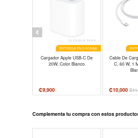
ELEGIBLE PARA
ENTREGA EN 2 HORAS
ENTR
olo A8060,
Cargador Apple USB-C De
Cable De Carg
B-C, 1.8
20W, Color Blanco
C, 60 W, 1 M
ga Rápida
Bla
livery 3.1,
egro
₡
9,900
₡10,000
0
₡
11
Complementa tu compra con estos producto