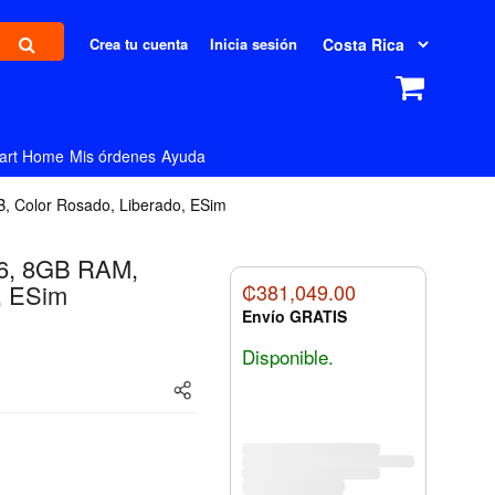
Crea tu cuenta
Inicia sesión
art Home
Mis órdenes
Ayuda
, Color Rosado, Liberado, ESim
16, 8GB RAM,
, ESim
₡381,049.00
Envío GRATIS
Disponible.