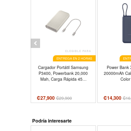
ELEGIBLE PARA
ELEGIBLE PARA
GA EN 2 HORAS
ENTREGA EN 2 HORAS
ENTR
nker, 10K,
Cargador Portátil Samsung
Power Bank 
B-C, Color
P3400, Powerbank 20,000
20000mAh Cabl
o
Mah, Carga Rápida 45W
Color
USB-C, Color Beige
₡27,900
₡14,300
600
₡
29,900
₡
16
Podría interesarte