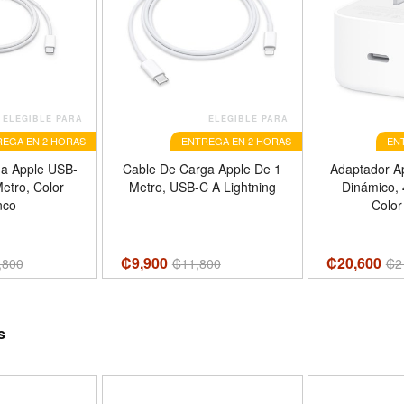
ELEGIBLE PARA
ELEGIBLE PARA
EGA EN 2 HORAS
ENTREGA EN 2 HORAS
EN
a Apple USB-
Cable De Carga Apple De 1
Adaptador Ap
etro, Color
Metro, USB-C A Lightning
Dinámico,
nco
Color
₡9,900
₡20,600
,800
₡
11,800
₡
2
s