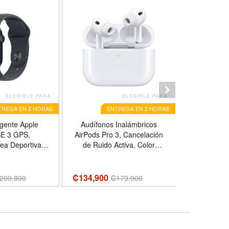
ELEGIBLE PARA
ELEGIBLE PARA
TREGA EN 2 HORAS
ENTREGA EN 2 HORAS
ligente Apple
Audífonos Inalámbricos
Protector De
SE 3 GPS,
AirPods Pro 3, Cancelación
UltraGlass 
ea Deportiva,
de Ruido Activa, Color
Para iPhon
o Medianoche,
Blanco
M/L
₡134,900
₡
10,000
209,800
₡
179,900