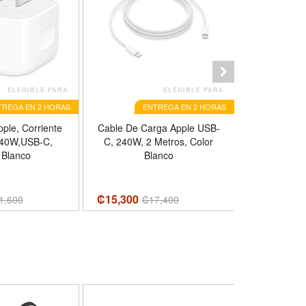
ELEGIBLE PARA
ELEGIBLE PARA
TREGA EN 2 HORAS
ENTREGA EN 2 HORAS
E
ple, Corriente
Cable De Carga Apple USB-
Cable De C
 40W,USB-C,
C, 240W, 2 Metros, Color
C A Lightni
 Blanco
Blanco
m, Co
₡15,300
₡
9,000
1,600
₡
17,400