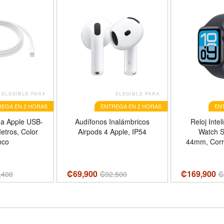
ELEGIBLE PARA
ELEGIBLE PARA
EGA EN 2 HORAS
ENTREGA EN 2 HORAS
EN
a Apple USB-
Audífonos Inalámbricos
Reloj Inte
etros, Color
Airpods 4 Apple, IP54
Watch 
nco
44mm, Corr
Color Negr
₡69,900
₡169,900
,400
₡
92,500
₡