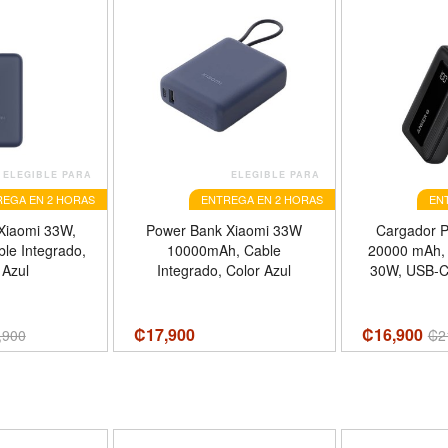
ELEGIBLE PARA
ELEGIBLE PARA
EGA EN 2 HORAS
ENTREGA EN 2 HORAS
EN
Xiaomi 33W,
Power Bank Xiaomi 33W
Cargador Po
e Integrado,
10000mAh, Cable
20000 mAh,
 Azul
Integrado, Color Azul
30W, USB-C,
2.0, Co
₡
17,900
₡16,900
,900
₡
2