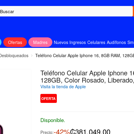
Ofertas
Madres
Nuevos Ingresos
Celulares
Audífonos
Sm
 Desbloqueados
Teléfono Celular Apple Iphone 16, 8GB RAM, 128GB
Teléfono Celular Apple Iphone 
128GB, Color Rosado, Liberado
Visita la tienda de Apple
OFERTA
Disponible.
-42%
₡381,049.00
Precio: