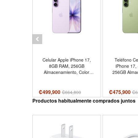
nk 3s 5G
Celular Apple iPhone 17,
Teléfono Ce
rtphone,
8GB RAM, 256GB
iPhone 17,
aterproof
Almacenamiento, Color
256GB Alma
ne with
Lavanda, Liberado, Dual
Color Verde 
2GB+512GB,
SIM, eSIM
 Cell Phones
₡499,900
₡475,900
₡
664,800
₡
6
 with T-
Productos habitualmente comprados juntos
zon, 1TB
W Fast
GPS/OTG