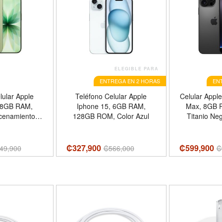
ELEGIBLE PARA
ENTREGA EN 2 HORAS
EN
lular Apple
Teléfono Celular Apple
Celular Appl
 8GB RAM,
Iphone 15, 6GB RAM,
Max, 8GB 
cenamiento,
128GB ROM, Color Azul
Titanio Ne
Salvia, eSIM
₡327,900
₡599,900
49,900
₡
566,000
₡