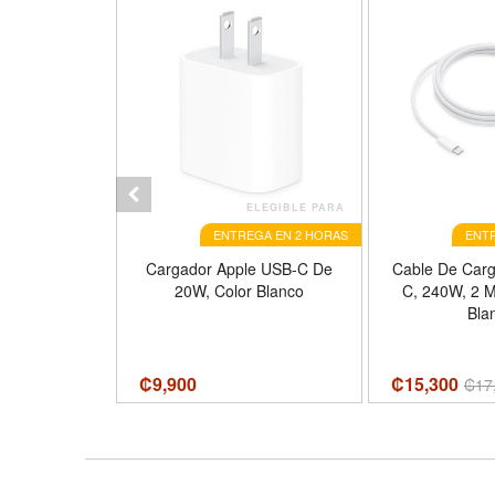
ELEGIBLE PARA
ELEGIBLE PARA
GA EN 2 HORAS
ENTREGA EN 2 HORAS
ENTR
mbricos JBL,
Cargador Apple USB-C De
Cable De Carg
 2, Con
20W, Color Blanco
C, 240W, 2 M
Ruido, IP54,
Bla
egro
₡
9,900
₡15,300
000
₡
17