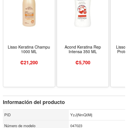
Lisso Keratina Champu
Acond Keratina Rep
Lisso 
1000 ML
Intensa 350 ML
Prote
₡
21,200
₡
5,700
Información del producto
PID
YzJjNmQ0Mj
Número de modelo
047023