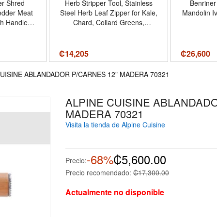
er Shred
Herb Stripper Tool, Stainless
Benriner
edder Meat
Steel Herb Leaf Zipper for Kale,
Mandolin Iv
th Handles
Chard, Collard Greens,
ase Mat
Rosemary and Thyme
d Pork Red
rnative to
₡
14,205
₡
26,600
ch Black -
ck
CUISINE ABLANDADOR P/CARNES 12" MADERA 70321
ALPINE CUISINE ABLANDADO
MADERA 70321
Visita la tienda de Alpine Cuisine
-68%
₡5,600.00
Precio:
Precio recomendado:
₡17,300.00
Actualmente no disponible