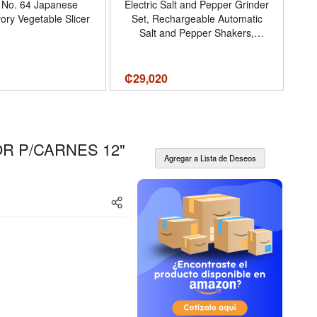
 No. 64 Japanese
Electric Salt and Pepper Grinder
O
ory Vegetable Slicer
Set, Rechargeable Automatic
Salt and Pepper Shakers,
Str
Adjustable Coarseness Pepper
Se
Grinder with Led, Kitchen
Appliances Gifts for Mom -
₡
29,020
₡
1
Color BlackWhite
R P/CARNES 12"