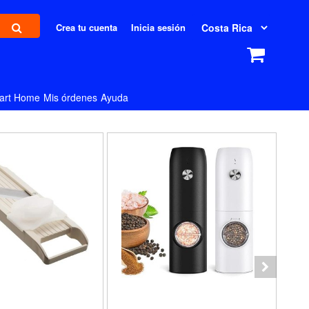
Crea tu cuenta
Inicia sesión
art Home
Mis órdenes
Ayuda