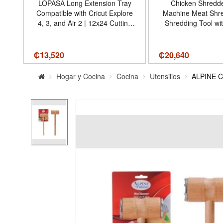
-
LOPASA Long Extension Tray
Chicken Shredd
el
Compatible with Cricut Explore
Machine Meat Shr
-
4, 3, and Air 2 | 12x24 Cutting
Shredding Tool wi
-
Mat Holder|Explore Machine
and Non-Skid B
Accessories|Tray Extender -
Suitable for Pulle
Nombre de estilo Explore 2/3/4
Beef Chicken Alte
₡
13,520
₡
20,640
Bear Claws 1pc 8in
Color Bla
Hogar y Cocina
Cocina
Utensilios
ALPINE 