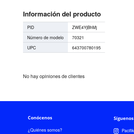
Información del producto
PID
ZWE4YjBhMj
Número de modelo
70321
UPC
643700780195
No hay opiniones de clientes
Conócenos
Síguenos
¿Quiénes somos?
Pacifi