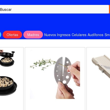
Ofertas
Madres
Nuevos Ingresos
Celulares
Audífonos
Sm