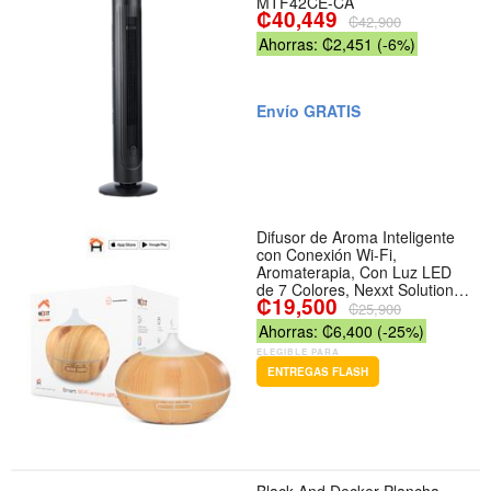
MTF42CE-CA
₡40,449
₡42,900
Ahorras: ₡2,451 (-6%)
Envío GRATIS
Difusor de Aroma Inteligente
con Conexión Wi-Fi,
Aromaterapia, Con Luz LED
de 7 Colores, Nexxt Solutions
₡19,500
NHA-A600
₡25,900
Ahorras: ₡6,400 (-25%)
ELEGIBLE PARA
ENTREGAS FLASH