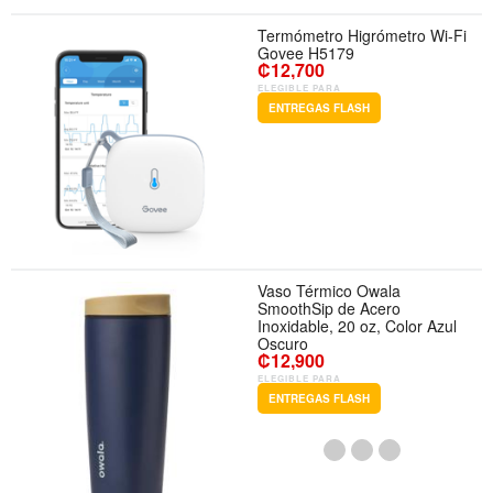
Termómetro Higrómetro Wi-Fi
Govee H5179
₡12,700
ELEGIBLE PARA
ENTREGAS FLASH
Vaso Térmico Owala
SmoothSip de Acero
Inoxidable, 20 oz, Color Azul
Oscuro
₡12,900
ELEGIBLE PARA
ENTREGAS FLASH