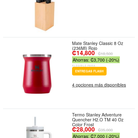
Mate Stanley Classic 8 Oz
(236Ml) Rojo
₡14,800
₡18,500
Ahorras: ₡3,700 (-20%)
ELEGIBLE PARA
ENTREGAS FLASH
4 opciones más disponibles
Termo Stanley Adventure
Quencher H2.O TM 40 Oz
Color Frost
₡28,000
₡35,000
Ahorras: ₡7,000 (-20%)