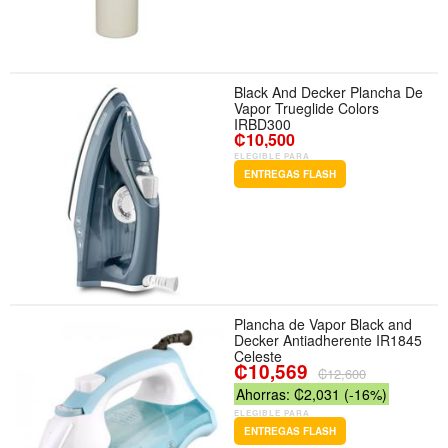
Black And Decker Plancha De
Vapor Trueglide Colors
IRBD300
₡10,500
ELEGIBLE PARA
ENTREGAS FLASH
Plancha de Vapor Black and
Decker Antiadherente IR1845
Celeste
₡10,569
₡12,600
Ahorras: ₡2,031 (-16%)
ELEGIBLE PARA
ENTREGAS FLASH