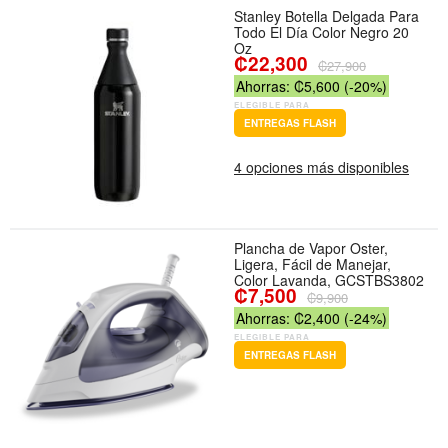
Stanley Botella Delgada Para
Todo El Día Color Negro 20
Oz
₡22,300
₡27,900
Ahorras: ₡5,600 (-20%)
ELEGIBLE PARA
ENTREGAS FLASH
4 opciones más disponibles
Plancha de Vapor Oster,
Ligera, Fácil de Manejar,
Color Lavanda, GCSTBS3802
₡7,500
₡9,900
Ahorras: ₡2,400 (-24%)
ELEGIBLE PARA
ENTREGAS FLASH