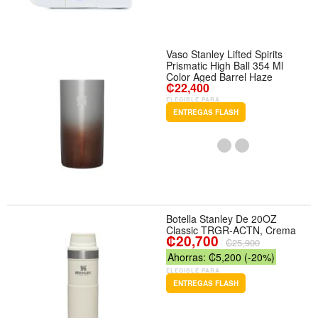
Vaso Stanley Lifted Spirits
Prismatic High Ball 354 Ml
Color Aged Barrel Haze
₡22,400
ELEGIBLE PARA
ENTREGAS FLASH
Botella Stanley De 20OZ
Classic TRGR-ACTN, Crema
₡20,700
₡25,900
Ahorras: ₡5,200 (-20%)
ELEGIBLE PARA
ENTREGAS FLASH