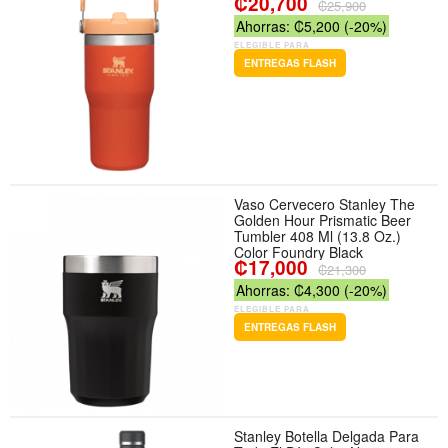
₡20,700
₡25,900
Ahorras: ₡5,200 (-20%)
ELEGIBLE PARA
ENTREGAS FLASH
Vaso Cervecero Stanley The
Golden Hour Prismatic Beer
Tumbler 408 Ml (13.8 Oz.)
Color Foundry Black
₡17,000
₡21,300
Ahorras: ₡4,300 (-20%)
ELEGIBLE PARA
ENTREGAS FLASH
Stanley Botella Delgada Para