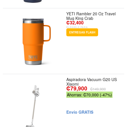
YETI Rambler 20 Oz Travel
Mug King Crab
₡32,400
ELEGIBLE PARA
ENTREGAS FLASH
Aspiradora Vacuum G20 US
Xiaomi
₡79,900
₡149,900
Ahorras: ₡70,000 (-47%)
Envío GRATIS