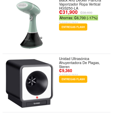
Black And Decker Plancha
Vaporizador Ropa Vertical
HGS250-LA
₡31,900
₡38,600
Ahorras: ₡6,700 (-17%)
ELEGIBLE PARA
ENTREGAS FLASH
Unidad Ultrasónica
Ahuyentadora De Plagas,
Steren
₡9,360
ELEGIBLE PARA
ENTREGAS FLASH