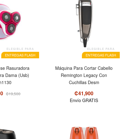
ELEGIBLE PARA
ELEGIBLE PARA
ENTREGAS FLASH
ENTREGAS FLASH
se Rasuradora
Máquina Para Cortar Cabello
ara Dama (Usb)
Remington Legacy Con
h1130
Cuchillas Desm
00
₡41,900
₡19,500
Envío GRATIS