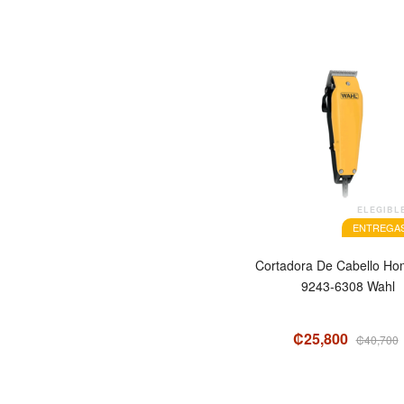
OFERTA
ELEGIBL
ENTREGAS
Cortadora De Cabello Ho
9243-6308 Wahl
₡25,800
₡40,700