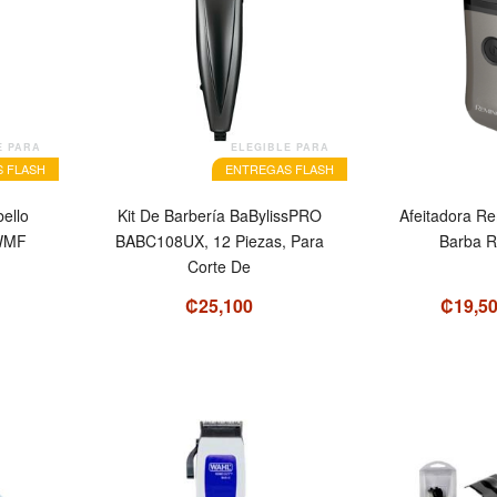
E PARA
ELEGIBLE PARA
 FLASH
ENTREGAS FLASH
ello
Kit De Barbería BaBylissPRO
Afeitadora Re
WMF
BABC108UX, 12 Piezas, Para
Barba R
Corte De
₡25,100
₡19,5
OFERTA