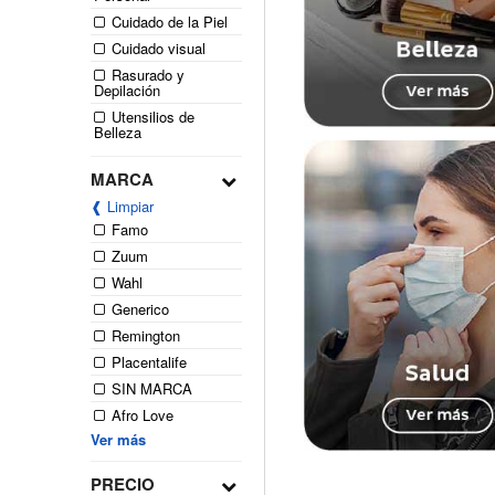
Cuidado de la Piel
Cuidado visual
Rasurado y
Depilación
Utensilios de
Belleza
MARCA
❰ Limpiar
Famo
Zuum
Wahl
Generico
Remington
Placentalife
SIN MARCA
Afro Love
Ver más
PRECIO