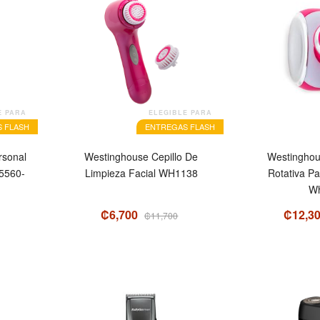
OFERTA
OFERTA
E PARA
ELEGIBLE PARA
 FLASH
ENTREGAS FLASH
rsonal
Westinghouse Cepillo De
Westinghou
Limpieza Facial WH1138
Rotativa P
W
₡6,700
₡12,3
₡11,700
OFERTA