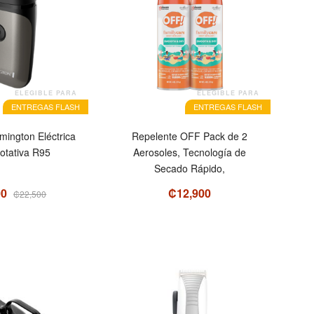
ELEGIBLE PARA
ELEGIBLE PARA
ENTREGAS FLASH
ENTREGAS FLASH
mington Eléctrica
Repelente OFF Pack de 2
otativa R95
Aerosoles, Tecnología de
Secado Rápido,
00
₡12,900
₡22,500
OFERTA