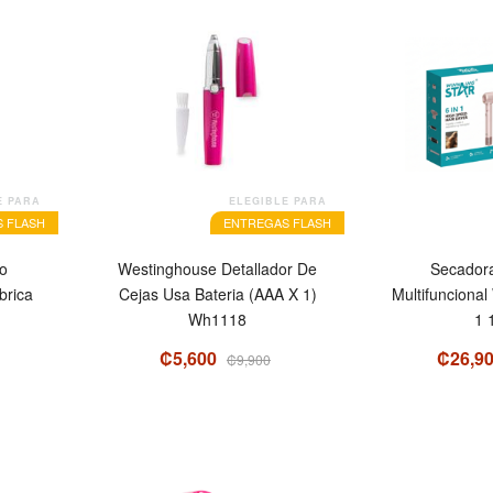
OFERTA
OFERTA
E PARA
ELEGIBLE PARA
 FLASH
ENTREGAS FLASH
o
Westinghouse Detallador De
Secadora
Cejas Usa Bateria (AAA X 1)
Multifuncional
Wh1118
1 
₡5,600
₡26,9
₡9,900