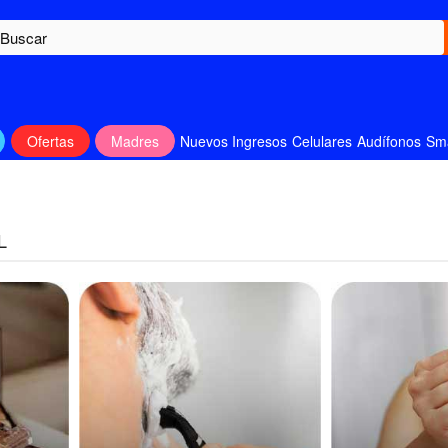
Ofertas
Madres
Nuevos Ingresos
Celulares
Audífonos
Sm
L