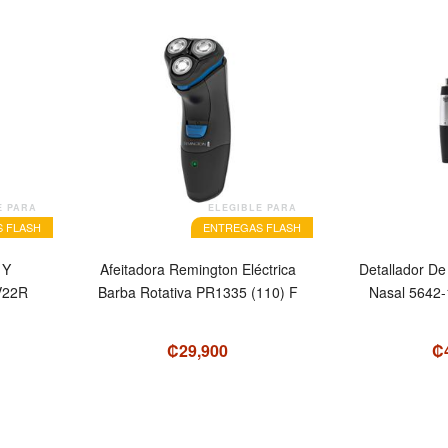
E PARA
ELEGIBLE PARA
 FLASH
ENTREGAS FLASH
 Y
Afeitadora Remington Eléctrica
Detallador De
V22R
Barba Rotativa PR1335 (110) F
Nasal 5642
₡29,900
₡