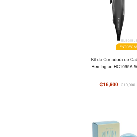
ELEGIBL
ENTREGAS
Kit de Cortadora de Cab
Remington HC1095A-
₡16,900
₡19,900