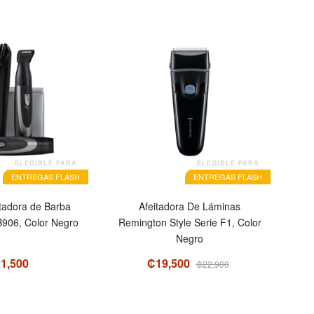
OFERTA
ELEGIBLE PARA
ELEGIBLE PARA
ENTREGAS FLASH
ENTREGAS FLASH
rtadora de Barba
Afeitadora De Láminas
906, Color Negro
Remington Style Serie F1, Color
Negro
1,500
₡19,500
₡22,900