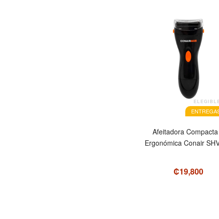
ELEGIBL
ENTREGAS
Afeitadora Compacta
Ergonómica Conair SH
₡19,800