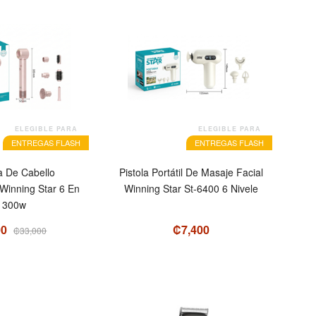
ELEGIBLE PARA
ELEGIBLE PARA
ENTREGAS FLASH
ENTREGAS FLASH
 De Cabello
Pistola Portátil De Masaje Facial
 Winning Star 6 En
Winning Star St-6400 6 Nivele
1300w
00
₡7,400
₡33,000