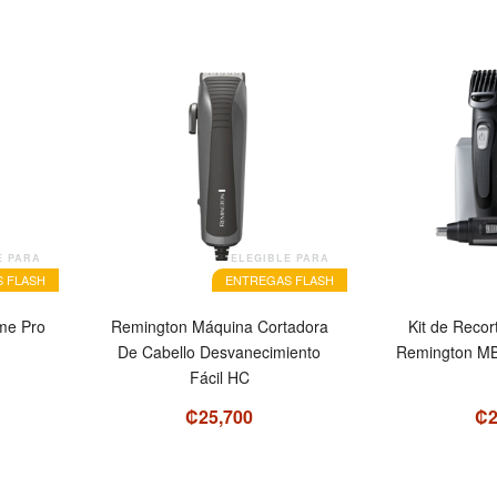
E PARA
ELEGIBLE PARA
 FLASH
ENTREGAS FLASH
me Pro
Remington Máquina Cortadora
Kit de Reco
De Cabello Desvanecimiento
Remington MB
Fácil HC
₡25,700
₡2