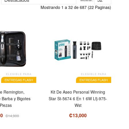
Mostrando 1 a 32 de 687 (22 Paginas)
ELEGIBLE PARA
ELEGIBLE PARA
ENTREGAS FLASH
ENTREGAS FLASH
aje Remington,
Kit De Aseo Personal Winning
e Barba y Bigotes
Star St-5674 6 En 1 6W Lfj-975-
Piezas
Wst
00
₡13,000
₡14,900