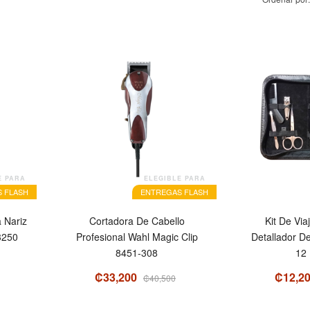
OFERTA
OFERTA
E PARA
ELEGIBLE PARA
 FLASH
ENTREGAS FLASH
 Nariz
Cortadora De Cabello
Kit De Vi
3250
Profesional Wahl Magic Clip
Detallador D
8451-308
12 
₡33,200
₡12,2
₡40,500