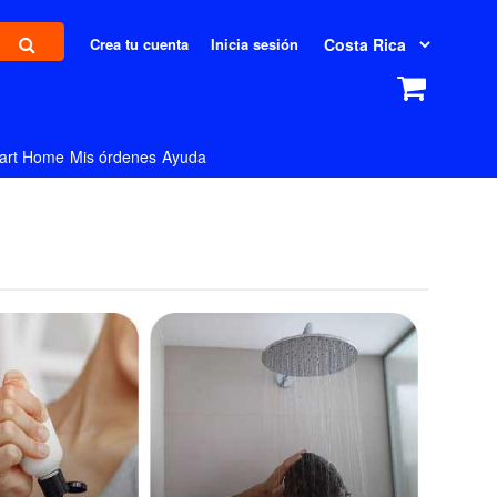
Crea tu cuenta
Inicia sesión
art Home
Mis órdenes
Ayuda