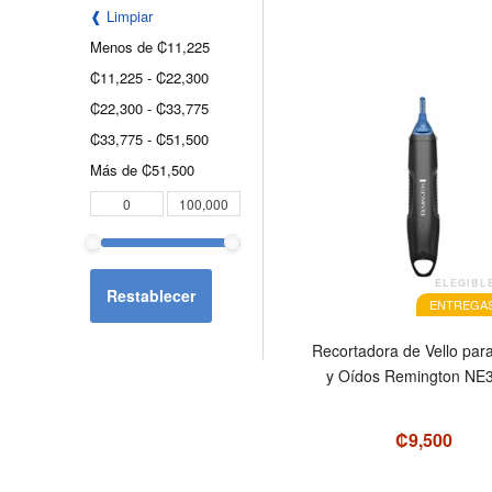
❰ Limpiar
Menos de
₡11,225
₡11,225
-
₡22,300
₡22,300
-
₡33,775
₡33,775
-
₡51,500
Más de
₡51,500
ELEGIBL
Restablecer
ENTREGAS
Recortadora de Vello para
y Oídos Remington NE
₡9,500