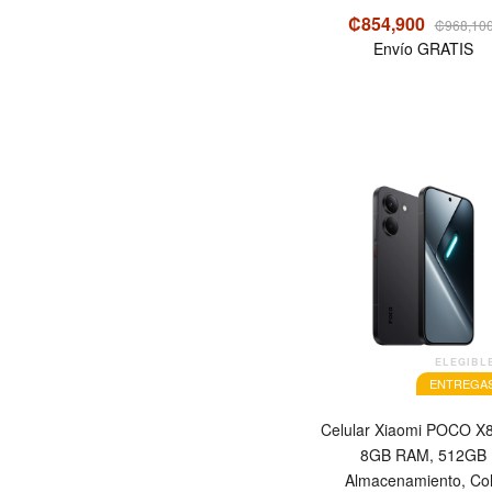
₡854,900
₡968,10
Envío GRATIS
ELEGIBL
ENTREGAS
Celular Xiaomi POCO X8
8GB RAM, 512GB
Almacenamiento, Co