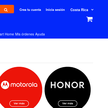
Crea tu cuenta
Inicia sesión
art Home
Mis órdenes
Ayuda