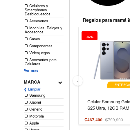
Celulares y
Smartphones
Desbloqueados
Regalos para mamá📱
Accesorios
Mochilas, Relojes y
Accesorios
-42%
Cases
Componentes
Videojuegos
Accesorios para
Celulares
Ver más
‹
ELEGI
MARCA
ENTREGA
❰ Limpiar
Samsung
Celular Samsung Gal
Xiaomi
S25 Ultra, 12GB RAM
Generic
256GB ..
Motorola
₡467,400
₡799,900
Apple
Honor