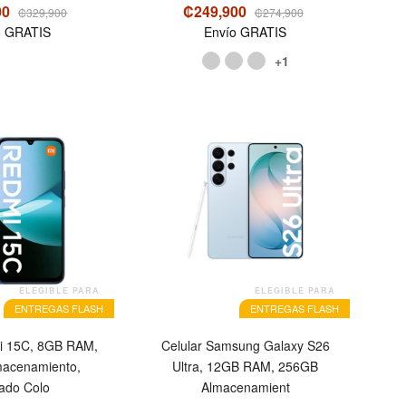
00
₡249,900
₡329,900
₡274,900
o GRATIS
Envío GRATIS
+1
OFERTA
ELEGIBLE PARA
ELEGIBLE PARA
ENTREGAS FLASH
ENTREGAS FLASH
i 15C, 8GB RAM,
Celular Samsung Galaxy S26
acenamiento,
Ultra, 12GB RAM, 256GB
rado Colo
Almacenamient