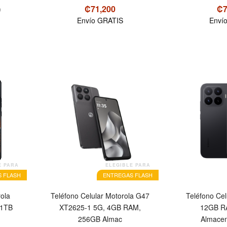
₡71,200
₡7
0
Envío GRATIS
Enví
OFERTA
E PARA
ELEGIBLE PARA
 FLASH
ENTREGAS FLASH
ola
Teléfono Celular Motorola G47
Teléfono Cel
 1TB
XT2625-1 5G, 4GB RAM,
12GB R
256GB Almac
Almacen