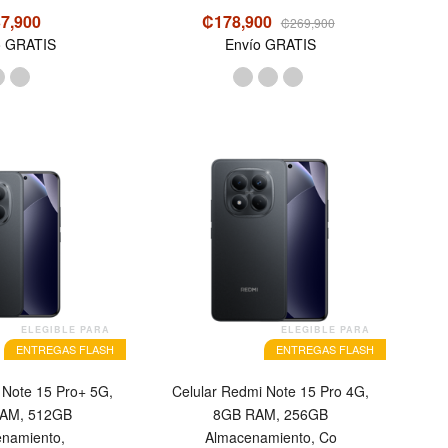
7,900
₡178,900
₡269,900
o GRATIS
Envío GRATIS
OFERTA
ELEGIBLE PARA
ELEGIBLE PARA
ENTREGAS FLASH
ENTREGAS FLASH
 Note 15 Pro+ 5G,
Celular Redmi Note 15 Pro 4G,
AM, 512GB
8GB RAM, 256GB
namiento,
Almacenamiento, Co