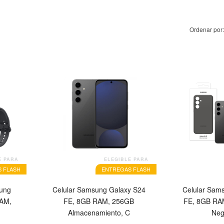
Ordenar por:
OFERTA
OFERTA
E PARA
ELEGIBLE PARA
 FLASH
ENTREGAS FLASH
sung
Celular Samsung Galaxy S24
Celular Sam
RAM,
FE, 8GB RAM, 256GB
FE, 8GB RAM
Almacenamiento, C
Neg