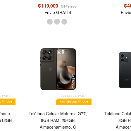
₡119,000
₡4
₡149,900
Envío GRATIS
Enví
OFERTA
E PARA
ELEGIBLE PARA
 FLASH
ENTREGAS FLASH
iPhone
Teléfono Celular Motorola G77,
Teléfono Celu
 512GB
8GB RAM, 256GB
3GB R
Almacenamiento, C
Almacen