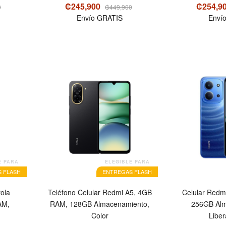
₡245,900
₡254,9
0
₡449,900
Envío GRATIS
Enví
OFERTA
E PARA
ELEGIBLE PARA
 FLASH
ENTREGAS FLASH
ola
Teléfono Celular Redmi A5, 4GB
Celular Redm
AM,
RAM, 128GB Almacenamiento,
256GB Alm
Color
Libe