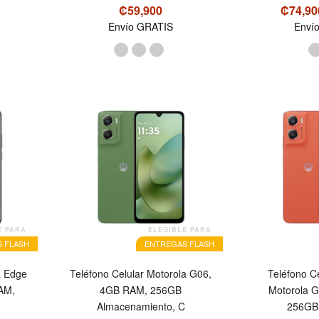
₡59,900
₡74,9
Envío GRATIS
Enví
E PARA
ELEGIBLE PARA
 FLASH
ENTREGAS FLASH
a Edge
Teléfono Celular Motorola G06,
Teléfono C
AM,
4GB RAM, 256GB
Motorola 
Almacenamiento, C
256GB