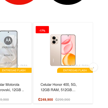
-17%
-25%
›
ELEGIBLE PARA
ELEGIBLE PARA
ENTREGAS FLASH
ENTREGAS FLASH
lar Motorola
Celular Honor 400, 5G,
Cel
ovski, 12GB ..
12GB RAM, 512GB
S26
Almacenamie..
256
9,900
₡249,900
₡299,900
₡599