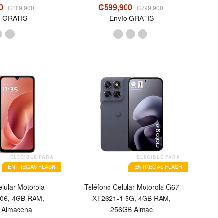
00
₡599,900
₡109,900
₡799,900
o GRATIS
Envío GRATIS
ELEGIBLE PARA
ELEGIBLE PARA
ENTREGAS FLASH
ENTREGAS FLASH
elular Motorola
Teléfono Celular Motorola G67
G06, 4GB RAM,
XT2621-1 5G, 4GB RAM,
 Almacena
256GB Almac