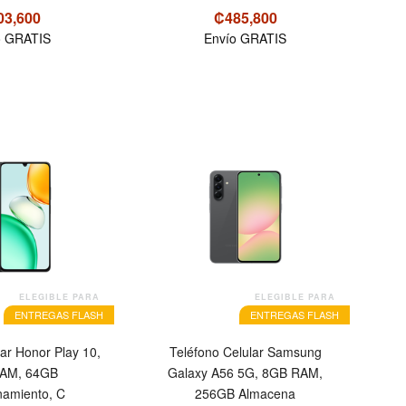
03,600
₡485,800
o GRATIS
Envío GRATIS
OFERTA
ELEGIBLE PARA
ELEGIBLE PARA
ENTREGAS FLASH
ENTREGAS FLASH
lar Honor Play 10,
Teléfono Celular Samsung
AM, 64GB
Galaxy A56 5G, 8GB RAM,
amiento, C
256GB Almacena