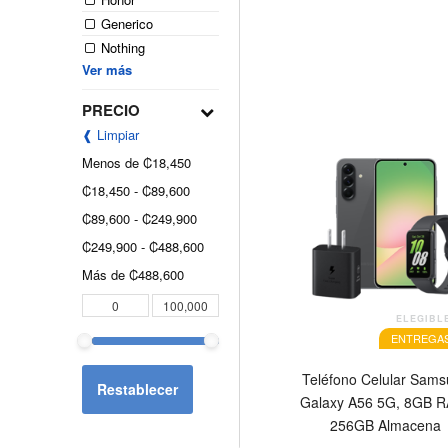
Generico
Nothing
Ver más
PRECIO
❰ Limpiar
Menos de
₡18,450
OFERTA
₡18,450
-
₡89,600
₡89,600
-
₡249,900
₡249,900
-
₡488,600
Más de
₡488,600
ELEGIBL
ENTREGAS
Teléfono Celular Sam
Restablecer
Galaxy A56 5G, 8GB 
256GB Almacena