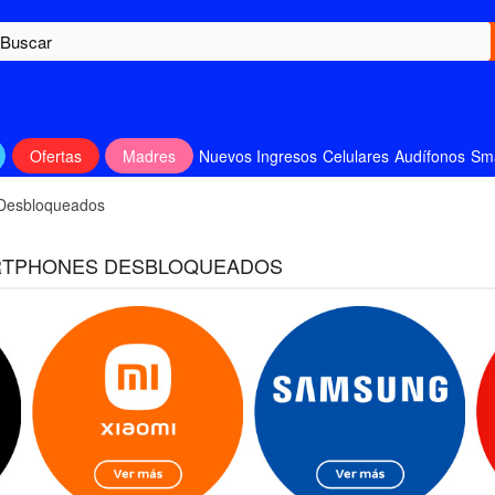
Ofertas
Madres
Nuevos Ingresos
Celulares
Audífonos
Sm
 Desbloqueados
RTPHONES DESBLOQUEADOS