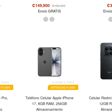
₡149,900
₡3
0
₡189,900
Envío GRATIS
Enví
OFERTA
OFERTA
E PARA
ELEGIBLE PARA
 FLASH
ENTREGAS FLASH
 Pro,
Teléfono Celular Apple iPhone
Celular Redmi
17, 8GB RAM, 256GB
12GB R
lo
Almacenamiento
Almace