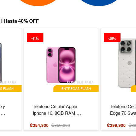
I Hasta 40% OFF
-41%
-25%
BLE PARA
ELEGIBLE PARA
S FLASH
ENTREGAS FLASH
axy
Teléfono Celular Apple
Teléfono Celu
,
Iphone 16, 8GB RAM,
Edge 70 Swar
128GB, ..
₡384,900
₡656,600
₡299,900
₡39