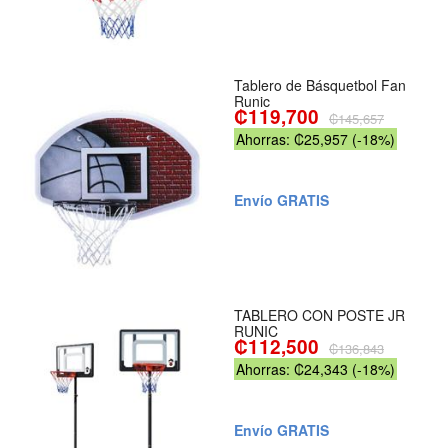
Tablero de Básquetbol Fan
Runic
₡119,700
₡145,657
Ahorras: ₡25,957 (-18%)
Envío GRATIS
TABLERO CON POSTE JR
RUNIC
₡112,500
₡136,843
Ahorras: ₡24,343 (-18%)
Envío GRATIS