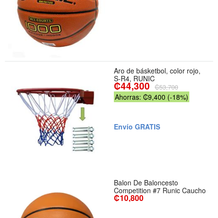
Aro de básketbol, color rojo,
S-R4, RUNIC
₡44,300
₡53,700
Ahorras: ₡9,400 (-18%)
Envío GRATIS
Balon De Baloncesto
Competition #7 Runic Caucho
₡10,800