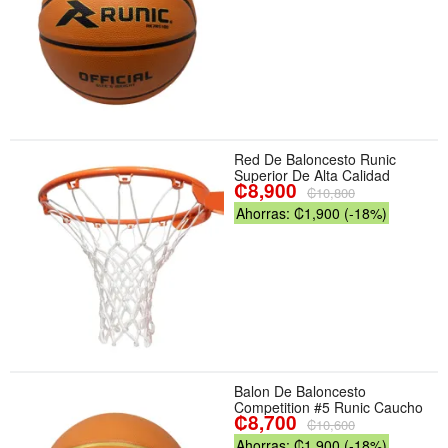
Red De Baloncesto Runic
Superior De Alta Calidad
₡8,900
₡10,800
Ahorras: ₡1,900 (-18%)
Balon De Baloncesto
Competition #5 Runic Caucho
₡8,700
₡10,600
Ahorras: ₡1,900 (-18%)