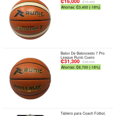
₡16,000
₡19,400
Ahorras: ₡3,400 (-18%)
Balon De Baloncesto 7 Pro
League Runic Cuero
₡31,300
₡38,000
Ahorras: ₡6,700 (-18%)
Tablero para Coach Fútbol,