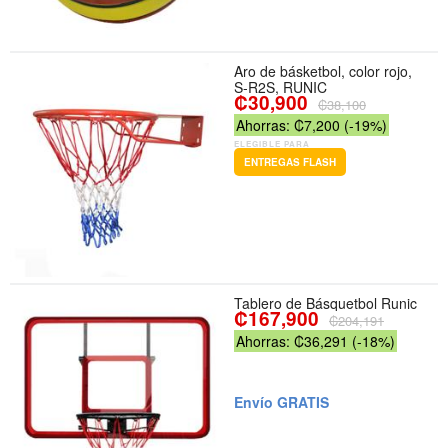
Aro de básketbol, color rojo,
S-R2S, RUNIC
₡30,900
₡38,100
Ahorras: ₡7,200 (-19%)
ELEGIBLE PARA
ENTREGAS FLASH
Tablero de Básquetbol Runic
₡167,900
₡204,191
Ahorras: ₡36,291 (-18%)
Envío GRATIS