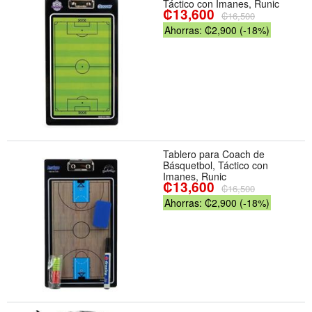
Táctico con Imanes, Runic
₡13,600
₡16,500
Ahorras: ₡2,900 (-18%)
Tablero para Coach de
Básquetbol, Táctico con
Imanes, Runic
₡13,600
₡16,500
Ahorras: ₡2,900 (-18%)