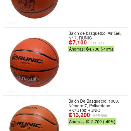
Balón de básquetbol Air Gel,
N° 7, RUNIC
₡7,100
₡11,800
Ahorras: ₡4,700 (-40%)
Balón De Basquetbol 1000,
Número 7, Poliuretano,
RK7U100 RUNIC
₡13,200
₡25,900
Ahorras: ₡12,700 (-49%)