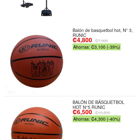
Balón de basquetbol hot, N° 3,
RUNIC
₡4,800
₡7,900
Ahorras: ₡3,100 (-39%)
BALÓN DE BÁSQUETBOL
HOT N°5 RUNIC
₡6,500
₡10,800
Ahorras: ₡4,300 (-40%)