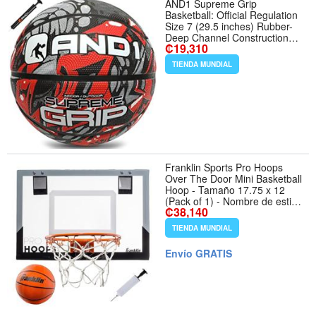
AND1 Supreme Grip
Basketball: Official Regulation
Size 7 (29.5 inches) Rubber-
Deep Channel Construction
₡19,310
Streetball, Made for Indoor
Outdoor Basketball Games
TIENDA MUNDIAL
Franklin Sports Pro Hoops
Over The Door Mini Basketball
Hoop - Tamaño 17.75 x 12
(Pack of 1) - Nombre de estilo
₡38,140
Black/Gray - 17.75 x 12
TIENDA MUNDIAL
Envío GRATIS