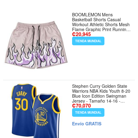
BOOMLEMON Mens
Basketball Shorts Casual
Workout Athletic Shorts Mesh
Flame Graphic Print Running
₡20,945
Short Pants - Tamaño Large -
Color Cool Flame Purple
TIENDA MUNDIAL
Stephen Curry Golden State
Warriors NBA Kids Youth 8-20
Blue Icon Edition Swingman
Jersey - Tamaño 14-16 -
₡70,070
Color Blue
TIENDA MUNDIAL
Envío GRATIS