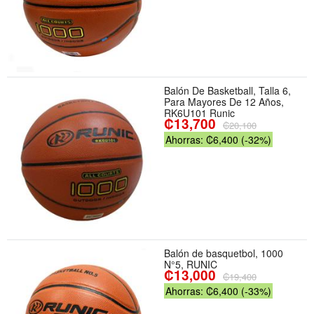
Balón De Basketball, Talla 6,
Para Mayores De 12 Años,
RK6U101 Runic
₡13,700
₡20,100
Ahorras: ₡6,400 (-32%)
Balón de basquetbol, 1000
N°5, RUNIC
₡13,000
₡19,400
Ahorras: ₡6,400 (-33%)