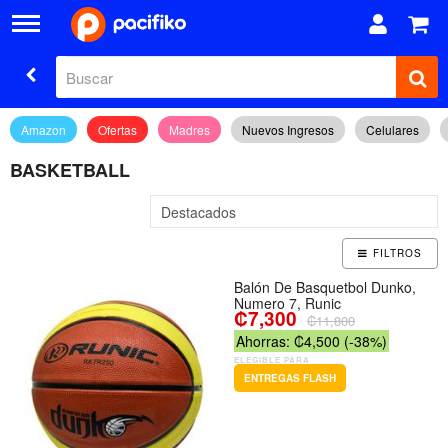
Amazon
Ofertas
Madres
Nuevos Ingresos
Celulares
BASKETBALL
FILTROS
Balón De Basquetbol Dunko,
Numero 7, Runic
₡7,300
₡11,800
Ahorras: ₡4,500 (-38%)
ELEGIBLE PARA
ENTREGAS FLASH