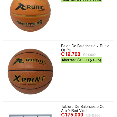
Balon De Baloncesto 7 Runic
Or PU
₡19,700
₡24,000
Ahorras: ₡4,300 (-18%)
Tablero De Baloncesto Con
Aro Y Red Vidrio
₡175,000
₡212,800