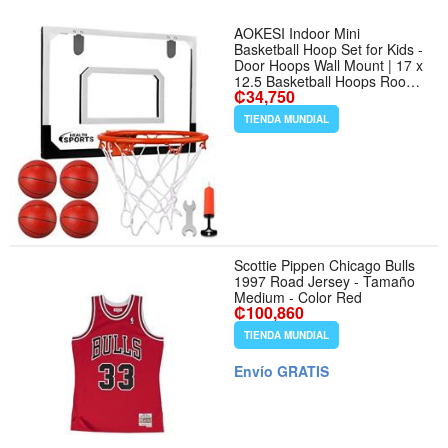
AOKESI Indoor Mini
Basketball Hoop Set for Kids -
Door Hoops Wall Mount | 17 x
12.5 Basketball Hoops Room
₡34,750
Play with Complete
Accessories, Game Toys Balls
TIENDA MUNDIAL
Gifts For Adult Boys Girls
Teens - Color Classic
Scottie Pippen Chicago Bulls
1997 Road Jersey - Tamaño
Medium - Color Red
₡100,860
TIENDA MUNDIAL
Envío GRATIS