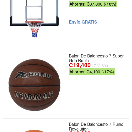
Ahorras: ₡37,800 (-18%)
Envío GRATIS
Balon De Baloncesto 7 Super
Grip Runic
₡19,400
₡23,500
Ahorras: ₡4,100 (-17%)
Balon De Baloncesto 7 Runic
Revolution