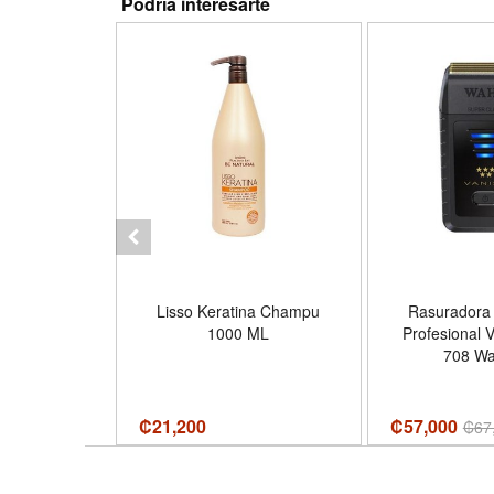
Podría interesarte
lend Matte
Lisso Keratina Champu
Rasuradora 
d Makeup
1000 ML
Profesional 
Beige
708 Wa
₡
21,200
₡57,000
₡
67