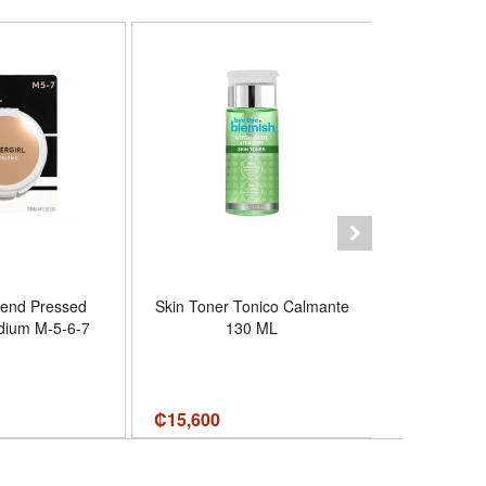
E
lend Pressed
Skin Toner Tonico Calmante
Secador
dium M-5-6-7
130 ML
Multifuncio
6 En
₡
15,600
₡26,900
₡