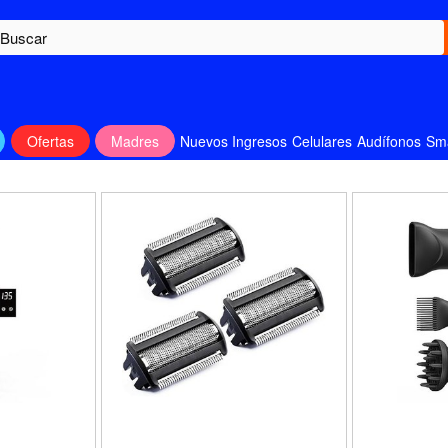
Ofertas
Madres
Nuevos Ingresos
Celulares
Audífonos
Sm