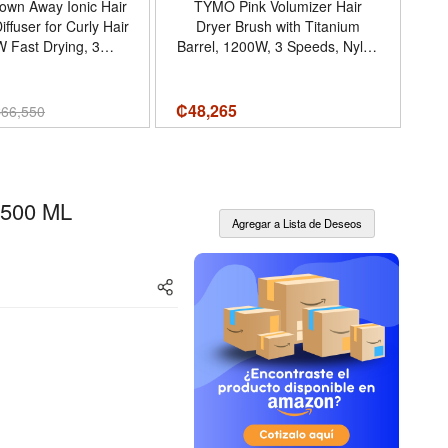
lown Away Ionic Hair
TYMO Pink Volumizer Hair
O
iffuser for Curly Hair
Dryer Brush with Titanium
W Fast Drying, 3
Barrel, 1200W, 3 Speeds, Nylon
 for All Hair Types,
Bristles, Ionic Technology, Salon
 Healthy Shine,
Long-lasting Hairstyles, Hot Air
lack) -
Brush for Women, Designed for
Dis
₡
48,265
₡1
₡
66,550
olor Black
120V USA Outlets - Color Pink
-
 500 ML