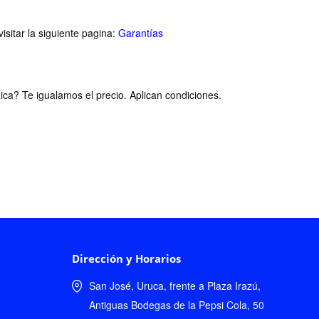
isitar la siguiente pagina:
Garantías
ca? Te igualamos el precio. Aplican condiciones.
Dirección y Horarios
San José, Uruca, frente a Plaza Irazú,
Antiguas Bodegas de la Pepsi Cola, 50