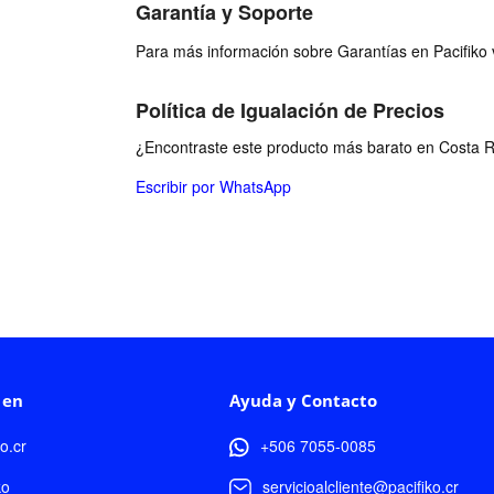
Garantía y Soporte
Para más información sobre Garantías en Pacifiko v
Política de Igualación de Precios
¿Encontraste este producto más barato en Costa Ri
Escribir por WhatsApp
 en
Ayuda y Contacto
ko.cr
+506 7055-0085
ko
servicioalcliente@pacifiko.cr