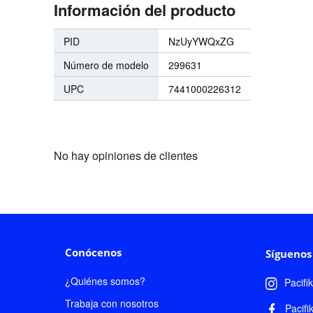
Información del producto
PID
NzUyYWQxZG
Número de modelo
299631
UPC
7441000226312
No hay opiniones de clientes
Conócenos
Síguenos
¿Quiénes somos?
Pacifi
Trabaja con nosotros
Pacifi