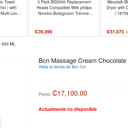
ric Towel
3 Pack BG5000 Replacement
Wavytalk B
in | with
Heads Compatible With philips
Dryer with D
Norelco Bodygroom Trimmer
| 1875
lug-in
Foil, BG2000 Replacement
Attachments
 Finish -
Heads Fit BG2000/40 Shaver
Ceramic
lor Brushed
Heads - Diseño 3-pc pack
Lightweight Quiet (B
₡
39,090
₡51,075
C
e 500 ML
Bcn Massage Cream Chocolate
Visita la tienda de Bcn Cm
₡17,100.00
Precio:
Actualmente no disponible