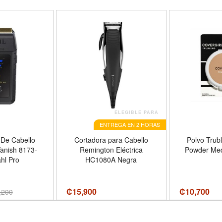
ELEGIBLE PARA
ENTREGA EN 2 HORAS
De Cabello
Cortadora para Cabello
Polvo Trub
Vanish 8173-
Remington Eléctrica
Powder Me
hl Pro
HC1080A Negra
₡
15,900
₡
10,700
,200