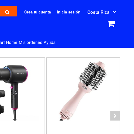
Crea tu cuenta
Inicia sesión
art Home
Mis órdenes
Ayuda