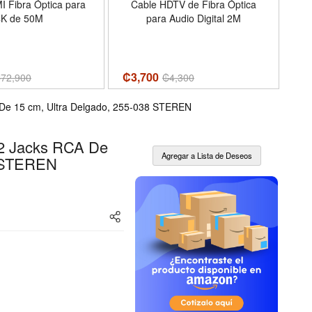
 Fibra Óptica para
Cable HDTV de Fibra Óptica
4K de 50M
para Audio Digital 2M
₡3,700
₡1
₡
72,900
₡
4,300
 De 15 cm, Ultra Delgado, 255-038 STEREN
 2 Jacks RCA De
8 STEREN