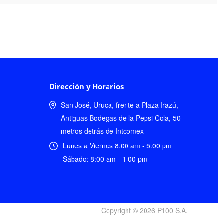
Dirección y Horarios
San José, Uruca, frente a Plaza Irazú,
Antiguas Bodegas de la Pepsi Cola, 50
metros detrás de Intcomex
Lunes a Viernes 8:00 am - 5:00 pm
Sábado: 8:00 am - 1:00 pm
Copyright © 2026 P100 S.A.