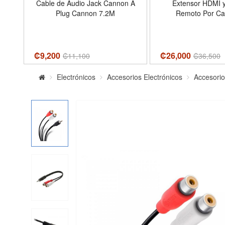
e
Cable de Audio Jack Cannon A
Extensor HDMI y
MI
Plug Cannon 7.2M
Remoto Por Ca
or
S
ing
₡9,200
₡26,000
₡
11,100
₡
36,500
r |
o-
Electrónicos
Accesorios Electrónicos
Accesori
t
P