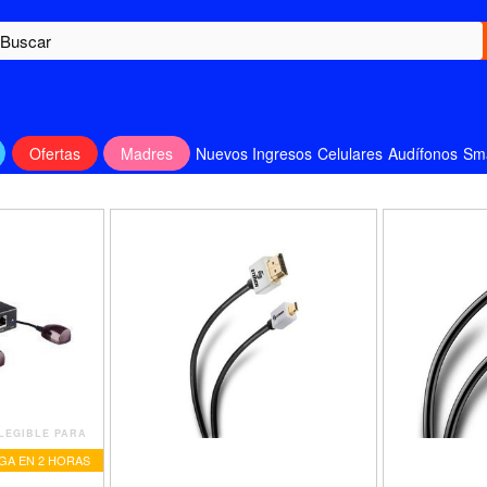
Ofertas
Madres
Nuevos Ingresos
Celulares
Audífonos
Sm
LEGIBLE PARA
GA EN 2 HORAS