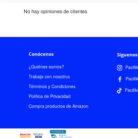
No hay opiniones de clientes
Conócenos
Síguenos
¿Quiénes somos?
Pacifi
Trabaja con nosotros
Pacifi
Términos y Condiciones
Pacifik
Política de Privacidad
Compra productos de Amazon