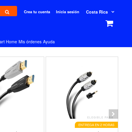
Crea tu cuenta
Inicia sesión
art Home
Mis órdenes
Ayuda
ELEGIBLE PARA
ENTREGA EN 2 HORAS