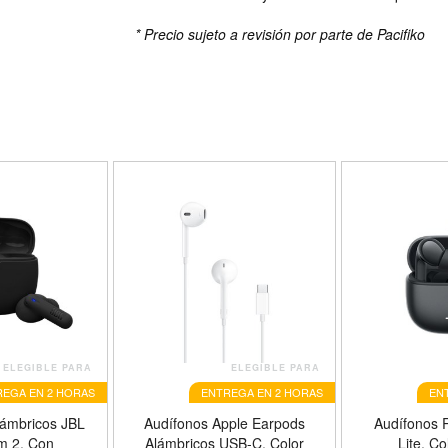
* Precio sujeto a revisión por parte de Pacifiko
ELEGIBLE PARA
ELEGIBLE PARA
EGA EN 2 HORAS
ENTREGA EN 2 HORAS
EN
lámbricos JBL
Audífonos Apple Earpods
Audífonos 
m 2, Con
Alámbricos USB-C, Color
Lite, C