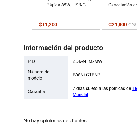
Rápida 85W, USB-C
Cancelación de
Color 
₡
11,200
₡21,900
₡
28
Información del producto
PID
ZDIwNTMzMW
Número de
B08N1CTBNP
modelo
7 días sujeto a las políticas de
Ti
Garantía
Mundial
No hay opiniones de clientes