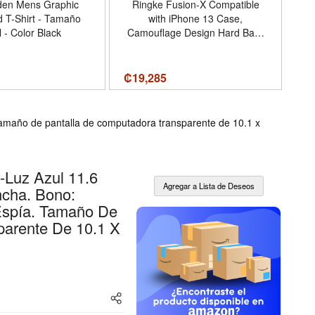
Eden Mens Graphic
Ringke Fusion-X Compatible
d T-Shirt - Tamaño
with iPhone 13 Case,
 - Color Black
Camouflage Design Hard Back
Heavy Duty Shockproof
Str
Advanced Protective TPU
Bumper Phone Cover - Camo
M
₡
19,285
₡3
Black - Color Camo Black
Is
 Tamaño de pantalla de computadora transparente de 10.1 x
-Luz Azul 11.6
ncha. Bono:
Espía. Tamaño De
parente De 10.1 X