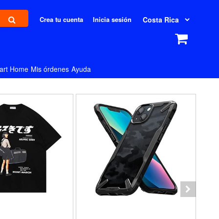
Crea tu cuenta
Inicia sesión
art Home
Mis órdenes
Ayuda