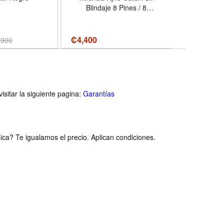
Blindaje 8 Pines / 8
Conductores, caja de 100
conectores
₡
4,400
₡8,500
,900
₡
1
isitar la siguiente pagina:
Garantías
ca? Te igualamos el precio. Aplican condiciones.