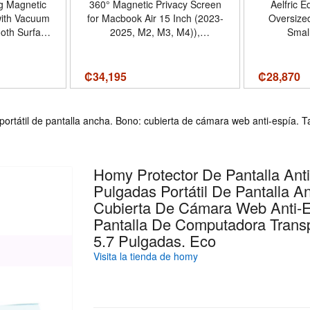
g Magnetic
360° Magnetic Privacy Screen
Aelfric 
with Vacuum
for Macbook Air 15 Inch (2023-
Oversize
oth Surface
2025, M2, M3, M4)),
Small
 MagSafe-
Removable Anti Glare Blue
 Mount for
Light Filter, 4 Way Anti Spy
Dashboard
Black Protector for Mac Air 15In
₡
34,195
₡
28,870
cessories.
Laptop Computer - Tamaño
k - Tamaño
MacBook Air 15 Inch (2023-
l
2025, M2, M3, M4)
 portátil de pantalla ancha. Bono: cubierta de cámara web anti-espía.
Homy Protector De Pantalla Anti
Pulgadas Portátil De Pantalla A
Cubierta De Cámara Web Anti-
Pantalla De Computadora Trans
5.7 Pulgadas. Eco
Visita la tienda de homy