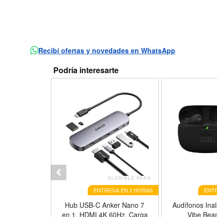
Recibí ofertas y novedades en WhatsApp
Podría interesarte
ELEGIBLE PARA
ENTREGA EN 2 HORAS
ENTR
tooth Sport
Hub USB-C Anker Nano 7
Audífonos Ina
f1B Aiwa
en 1, HDMI 4K 60Hz, Carga
Vibe Bea