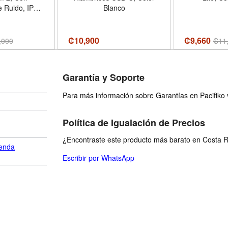
 Ruido, IP54,
Blanco
Negro
₡
10,900
₡9,660
,000
₡
11
Garantía y Soporte
Para más información sobre Garantías en Pacifiko v
Política de Igualación de Precios
¿Encontraste este producto más barato en Costa Ri
enda
Escribir por WhatsApp