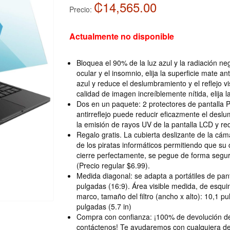
₡14,565.00
Precio:
Actualmente no disponible
Bloquea el 90% de la luz azul y la radiación nega
ocular y el insomnio, elija la superficie mate ant
azul y reduce el deslumbramiento y el reflejo vi
calidad de imagen increíblemente nítida, elija la 
Dos en un paquete: 2 protectores de pantalla P
antirreflejo puede reducir eficazmente el deslu
la emisión de rayos UV de la pantalla LCD y redu
Regalo gratis. La cubierta deslizante de la cá
de los piratas informáticos permitiendo que su
cierre perfectamente, se pegue de forma segur
(Precio regular $6.99).
Medida diagonal: se adapta a portátiles de pan
pulgadas (16:9). Área visible medida, de esqui
marco, tamaño del filtro (ancho x alto): 10,1 pu
pulgadas (5.7 in)
Compra con confianza: ¡100% de devolución de 
contáctenos! Te ayudaremos con cualquiera de