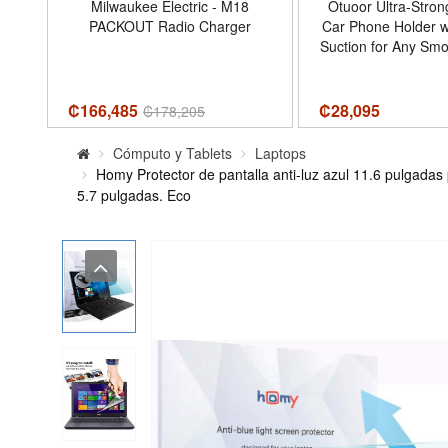
r
Milwaukee Electric - M18
Otuoor Ultra-Stron
PACKOUT Radio Charger
Car Phone Holder 
ar
Suction for Any Smo
ree,
- 360° Rotating
e
Compatible Phone
iPhone/Android, 
₡166,485
₡
28,095
₡
178,205
Windshield Car Ac
Black - Color Blac
Cómputo y Tablets
Laptops
Spherica
Homy Protector de pantalla anti-luz azul 11.6 pulgadas
5.7 pulgadas. Eco