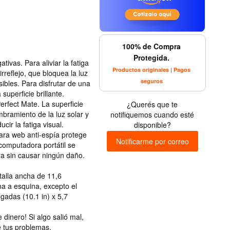
100% de Compra
Protegida.
tivas. Para aliviar la fatiga
Productos originales | Pagos
irreflejo, que bloquea la luz
seguros
sibles. Para disfrutar de una
superficie brillante.
erfect Mate. La superficie
¿Querés que te
mbramiento de la luz solar y
notifiquemos cuando esté
cir la fatiga visual.
disponible?
mara web anti-espía protege
Notificarme por correo
 computadora portátil se
a sin causar ningún daño.
talla ancha de 11,6
na a esquina, excepto el
lgadas (10.1 in) x 5,7
dinero! Si algo salió mal,
 tus problemas.