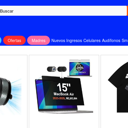
Ofertas
Madres
Nuevos Ingresos
Celulares
Audífonos
Sm