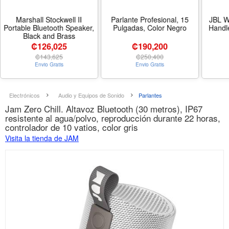
Marshall Stockwell II
Parlante Profesional, 15
JBL W
Portable Bluetooth Speaker,
Pulgadas, Color Negro
Handl
Black and Brass
₡126,025
₡190,200
₡
143,625
₡
250,400
Envio Gratis
Envio Gratis
Electrónicos
Audio y Equipos de Sonido
Parlantes
Jam Zero Chill. Altavoz Bluetooth (30 metros), IP67
resistente al agua/polvo, reproducción durante 22 horas,
controlador de 10 vatios, color gris
Visita la tienda de JAM