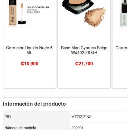
Corrector Liquido Nude 5
Base Maq Cypress Beige
ML
Wd402 28 GR
₡
10,900
₡
21,700
Información del producto
PID
MTZiZjZiN2
Número de modelo
298991