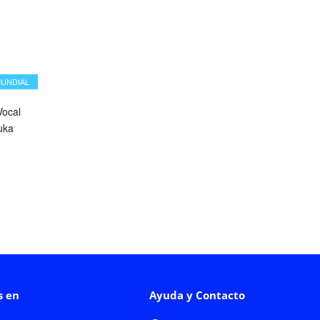
MUNDIAL
ocal
uka
s en
Ayuda y Contacto