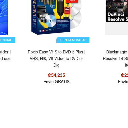
MUNDIAL
TIENDA MUNDIAL
lder |
Roxio Easy VHS to DVD 3 Plus |
Blackmagic
ed use
VHS, Hi8, V8 Video to DVD or
Resolve 14 S
Dig
I
₡54,235
₡2
Envío GRATIS
Enví