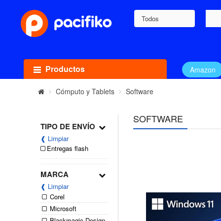
Todos
Productos
Amazon
Cómputo y Tablets
Software
SOFTWARE
TIPO DE ENVÍO
❰ Limpiar
Entregas flash
MARCA
❰ Limpiar
Corel
Microsoft
Blackmagic Design