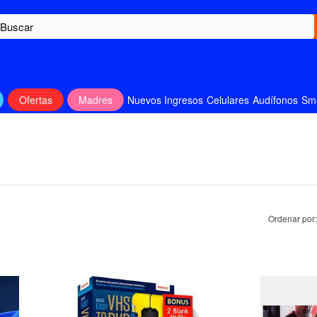
Ofertas
Madres
Nuevos Ingresos
Celulares
Audífonos
Sm
Ordenar por: