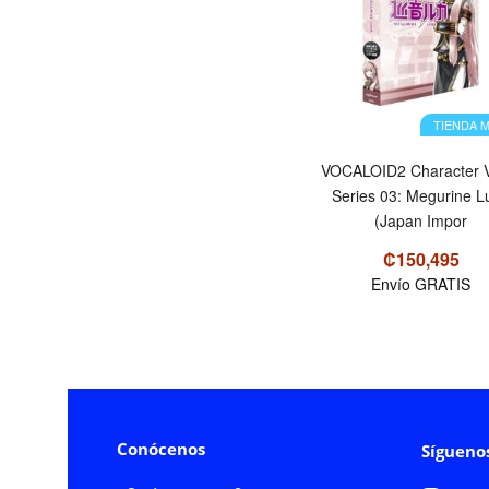
TIENDA 
VOCALOID2 Character V
Series 03: Megurine L
(Japan Impor
₡150,495
Envío GRATIS
Conócenos
Sígueno