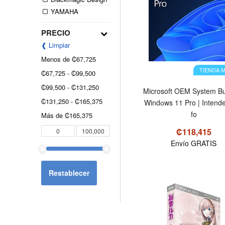
YAMAHA
PRECIO
❰ Limpiar
Menos de
₡67,725
TIENDA 
₡67,725
-
₡99,500
₡99,500
-
₡131,250
Microsoft OEM System Bui
₡131,250
-
₡165,375
Windоws 11 Pro | Intend
fo
Más de
₡165,375
₡118,415
Envío GRATIS
Restablecer