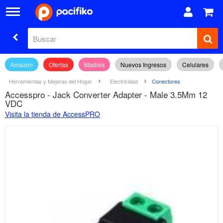
Amazon
Ofertas
Madres
Nuevos Ingresos
Celulares
Herramientas y Mejoras del Hogar
Electricidad
Conectores
Accesspro - Jack Converter Adapter - Male 3.5Mm 12
VDC
Visita la tienda de AccessPRO