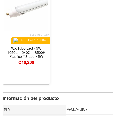
ELEGIBLE PARA
ENTREGA EN 2 HORAS
Wx/Tubo Led 45W
4050Lm 240Cm 6500K
Plastico T8 Led 45W
₡
10,200
Información del producto
PID
YzMwY2JlMz