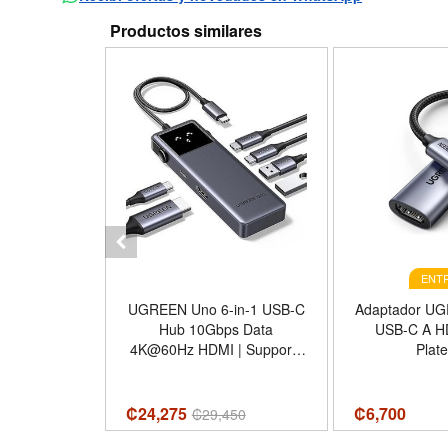
Productos similares
ELEGIBLE PARA
GA EN 2 HORAS
ENTR
nno Tekno
UGREEN Uno 6-in-1 USB-C
Adaptador U
g Ad4201Bk
Hub 10Gbps Data
USB-C A HD
4K@60Hz HDMI | Supports
Plat
MacBook Neo/Pro/Air, iPad
Pro, Surface, XPS,
Thinkpad; ultra-fast data
₡24,275
₡
6,700
₡
29,450
transfer