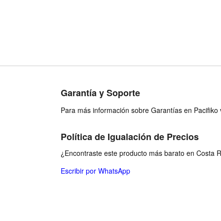
(Black) | Multi USB 3.0 Micro
SD Memory Card Adapter
for External Camera Photo
SD TF MicroSD Mic
Garantía y Soporte
Para más información sobre Garantías en Pacifiko v
Política de Igualación de Precios
¿Encontraste este producto más barato en Costa Ri
Escribir por WhatsApp