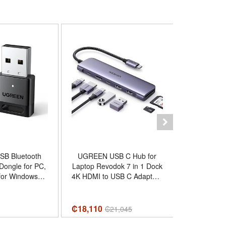
B Bluetooth
UGREEN USB C Hub for
UGREEN 
 Dongle for PC,
Laptop Revodok 7 in 1 Dock
KVM Switch
4K HDMI to USB C Adapter |
Ports 4
, Bluetooth
100W PD Charging, USB-C
Compute
2 USB-A 5Gbps Data Ports,
Monitor K
use/Headphone/Speakers/Printer
SD/TF Card Reader for
Hard Drives
₡18,110
₡
46,520
₡
21,045
MacBook Neo/Pro/Air, iPad
HDMI Cable