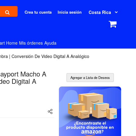
Crea tu cuenta
Inicia sesión
art Home
Mis órdenes
Ayuda
ra | Conversión De Video Digital A Analógico
layport Macho A
eo Digital A