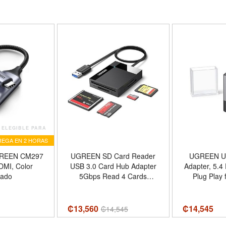
ELEGIBLE PARA
EGA EN 2 HORAS
GREEN CM297
UGREEN SD Card Reader
UGREEN US
MI, Color
USB 3.0 Card Hub Adapter
Adapter, 5.4
eado
5Gbps Read 4 Cards
Plug Play for Windows
Simultaneously CF, CFI, TF,
11/10/8.1
SDXC, SDHC, SD, MMC,
Receiver Transmitter for
Micro SDXC, Micro SD,
Keyboard/Mo
₡13,560
₡
14,545
₡
14,545
Micro SDHC, MS, UHS-I