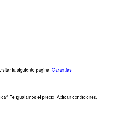
Pro, XPS, Thinkpad -
and C
Nombre de estilo 7-in-1
(with 100W PD)
isitar la siguiente pagina:
Garantías
ca? Te igualamos el precio. Aplican condiciones.