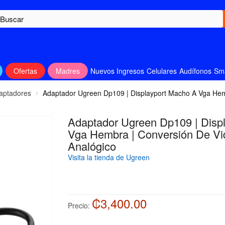
Ofertas
Madres
Nuevos Ingresos
Celulares
Audífonos
Sm
aptadores
Adaptador Ugreen Dp109 | Displayport Macho A Vga Hemb
Adaptador Ugreen Dp109 | Disp
Vga Hembra | Conversión De Vid
Analógico
Visita la tienda de Ugreen
₡3,400.00
Precio: