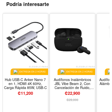
Podría interesarte
A
ELEGIBLE PARA
ELEGIBLE PARA
ENTREGA EN 2 HORAS
ENTREGA EN 2 HORAS
Hub USB-C Anker Nano 7
Audífonos Inalámbricos
Audífon
en 1, HDMI 4K 60Hz,
JBL Vibe Beam 2, Con
Alámbri
Carga Rápida 85W, USB-C
Cancelación de Ruido,
IP54, Color Negro
₡
11,200
₡22,900
₡
28,000