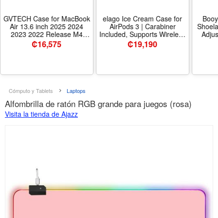
GVTECH Case for MacBook
elago Ice Cream Case for
Booy
Air 13.6 inch 2025 2024
AirPods 3 | Carabiner
Shoela
2023 2022 Release M4
Included, Supports Wireless
Adjus
A3240 M3 A3113 M2
Charging, Shock Resistant,
Lac
₡
16,575
₡
19,190
A2681, Crystal Clear
Full Protection (Mint) - Color
(105
Case,Plastic Hard Shell
Mint
Keyboard Cover Screen
Protector Compatible with
MacBook Air13.6 - Color
Clear - Tamaño Mac Air
Cómputo y Tablets
Laptops
13.6(2022-25 M4 A3240 M3
Alfombrilla de ratón RGB grande para juegos (rosa)
A
Visita la tienda de Ajazz