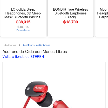
LC-dolida Sleep
BONDIR True Wireless
Moon
Headphones, 3D Sleep
Bluetooth Earphones
Headp
Mask Bluetooth Wireless
(Black)
Earph
Music Eye Mask, Sleeping
Wirele
₡38,315
₡
18,700
Headphones for Side
₡
48,215
Sleepers Sleep Mask with
Envio Gratis
Bluetooth Headphones
Ultra-Thin Stereo Speakers
Perfect for Sleeping - Color
Black 3d
Audífonos
Audífonos Inalámbricos
Audífono de Oído con Manos Libres
Visita la tienda de STEREN