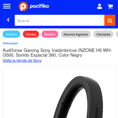
Amazon
Ofertas
Madres
Nuevos Ingresos
Celulares
Videojuegos
Audífonos Gaming Sony Inalámbricos INZONE H5 WH-
G500, Sonido Espacial 360, Color Negro
Visita la tienda de Sony