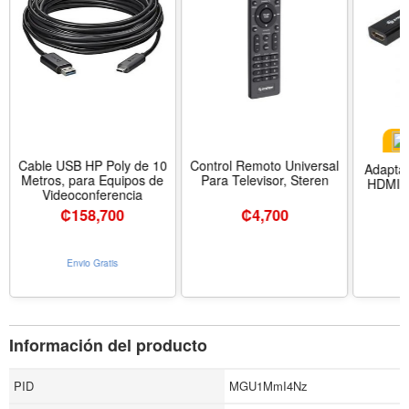
Cable USB HP Poly de 10
Control Remoto Universal
Adaptad
Metros, para Equipos de
Para Televisor, Steren
HDMI P
Videoconferencia
₡
158,700
₡
4,700
Envio Gratis
Información del producto
PID
MGU1MmI4Nz