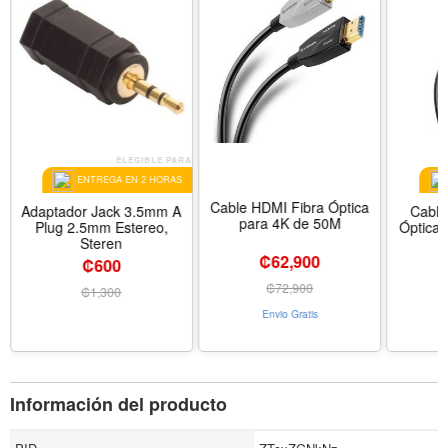
A
ELEGIBLE PARA
ENTREGA EN 2 HORAS
Cable HDMI Fibra Óptica
Adaptador Jack 3.5mm A
Cable
para 4K de 50M
Plug 2.5mm Estereo,
Óptica 
Steren
₡62,900
₡600
₡
72,900
₡
1,300
Envio Gratis
Información del producto