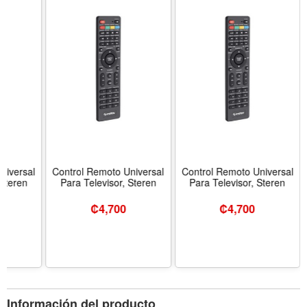
niversal
Control Remoto Universal
Control Remoto Universal
 Steren
Para Televisor, Steren
Para Televisor, Steren
₡
4,700
₡
4,700
Información del producto