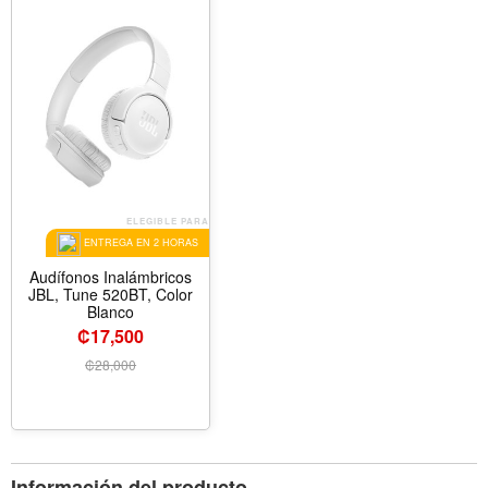
ELEGIBLE PARA
ENTREGA EN 2 HORAS
Audífonos Inalámbricos
JBL, Tune 520BT, Color
Blanco
₡17,500
₡
28,000
Información del producto