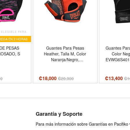
ELEGIBLE PARA
EGA EN 2 HORAS
DE PESAS
Guantes Para Pesas
Guantes Para
ROSADO, S
Heather, Talla M, Color
Color Neg
Naranja/Negro,
EVWG6S401
EVWG7F001-M EVERLAST
₡18,000
₡13,400
00
₡
20,300
₡
1
Garantía y Soporte
Para más información sobre Garantías en Pacifiko v