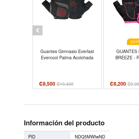
ENTR
ercicios L/XL
Guantes Gimnasio Everlast
GUANTES 
R6358
Evercool Palma Acolchada
BREEZE - 
₡8,500
₡8,200
₡
10,400
₡
9,9
Información del producto
PID
NDQ5MWIwND