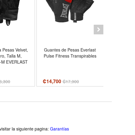
 Pesas Velvet,
Guantes de Pesas Everlast
Guantes Gi
ro, Talla M,
Pulse Fitness Transpirables
Palm
-M EVERLAST
₡14,700
₡13,600
6,300
₡
17,900
₡
isitar la siguiente pagina:
Garantías