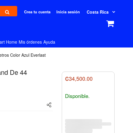
Crea tu cuenta
Inicia sesión
art Home
Mis órdenes
Ayuda
ros Color Azul Everlast
and De 44
₡34,500.00
Disponible.