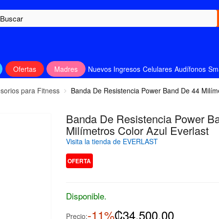
Ofertas
Madres
Nuevos Ingresos
Celulares
Audífonos
Sm
sorios para Fitness
Banda De Resistencia Power Band De 44 Milímet
Banda De Resistencia Power B
Milímetros Color Azul Everlast
Visita la tienda de EVERLAST
OFERTA
Disponible.
-11%
₡34,500.00
Precio: