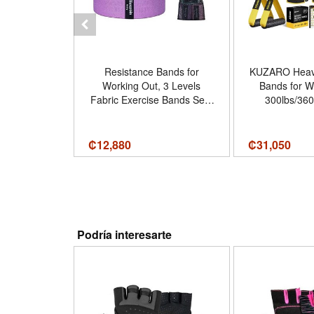
alma de mano
Resistance Bands for
KUZARO Heav
Everlast
Working Out, 3 Levels
Bands for W
Fabric Exercise Bands Set |
300lbs/360
Workout Bands Set for
Exercise B
Women Men, Hip Legs
Handles, Resi
Booty Bands for Home
for Men, Weig
₡
12,880
₡
31,050
00
Fitness, Gym, Yoga, Pilates
for Muscle
- Color Assorted
Strength, 
Workout Eq
Nombre de es
Podría interesarte